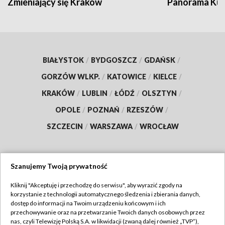
Zmieniający się Kraków
Panorama Kul
BIAŁYSTOK
/
BYDGOSZCZ
/
GDAŃSK
/
GORZÓW WLKP.
/
KATOWICE
/
KIELCE
/
KRAKÓW
/
LUBLIN
/
ŁÓDŹ
/
OLSZTYN
/
OPOLE
/
POZNAŃ
/
RZESZÓW
/
SZCZECIN
/
WARSZAWA
/
WROCŁAW
Szanujemy Twoją prywatność
Dołącz do nas:
Kliknij "Akceptuję i przechodzę do serwisu", aby wyrazić zgody na
korzystanie z technologii automatycznego śledzenia i zbierania danych,
TVP
dostęp do informacji na Twoim urządzeniu końcowym i ich
Abonament TVP
przechowywanie oraz na przetwarzanie Twoich danych osobowych przez
Regulamin TVP
nas, czyli Telewizję Polską S.A. w likwidacji (zwaną dalej również „TVP”),