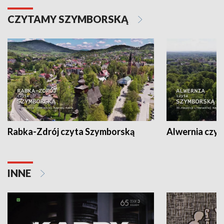
CZYTAMY SZYMBORSKĄ
Rabka-Zdrój czyta Szymborską
Alwernia czy
INNE