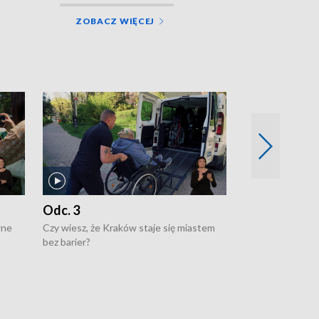
ZOBACZ WIĘCEJ
Odc. 3
Odc. 2
wne
Czy wiesz, że Kraków staje się miastem
Czy wiesz, że Kr
bez barier?
poprawia jakość 