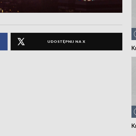
UDOSTĘPNIJ NA X
K
K