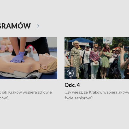
OGRAMÓW
Odc. 4
, jak Kraków wspiera zdrowie
Czy wiesz, że Kraków wspiera akty
ców?
życie seniorów?