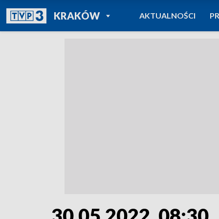
POWRÓT DO
KRAKÓW
AKTUALNOŚCI
P
TVP REGIONY
30.05.2022, 08:30