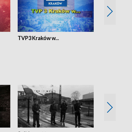
TVP3 Kraków w...
Ślizg