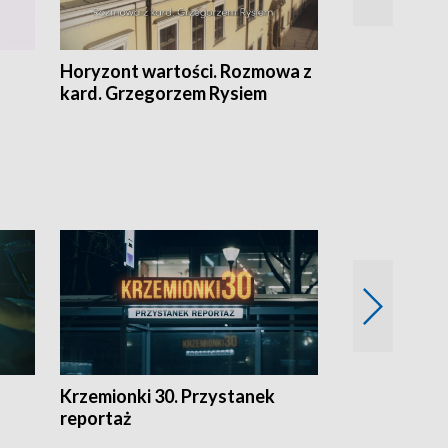
Horyzont wartości. Rozmowa z
Kulturalnie 
kard. Grzegorzem Rysiem
Krzemionki 30. Przystanek
Kraków - jak
reportaż