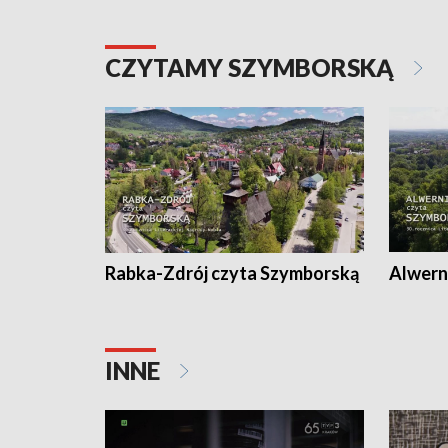
CZYTAMY SZYMBORSKĄ
Rabka-Zdrój czyta Szymborską
Alwern
INNE