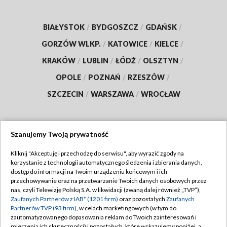
BIAŁYSTOK
/
BYDGOSZCZ
/
GDAŃSK
/
GORZÓW WLKP.
/
KATOWICE
/
KIELCE
/
KRAKÓW
/
LUBLIN
/
ŁÓDŹ
/
OLSZTYN
/
OPOLE
/
POZNAŃ
/
RZESZÓW
/
SZCZECIN
/
WARSZAWA
/
WROCŁAW
Szanujemy Twoją prywatność
Dołącz do nas:
Kliknij "Akceptuję i przechodzę do serwisu", aby wyrazić zgody na
korzystanie z technologii automatycznego śledzenia i zbierania danych,
TVP
dostęp do informacji na Twoim urządzeniu końcowym i ich
Abonament TVP
przechowywanie oraz na przetwarzanie Twoich danych osobowych przez
Regulamin TVP
nas, czyli Telewizję Polską S.A. w likwidacji (zwaną dalej również „TVP”),
Emisja w TVP
Zaufanych Partnerów z IAB* (1201 firm)
oraz pozostałych
Zaufanych
Polityka prywatności
Partnerów TVP (93 firm)
, w celach marketingowych (w tym do
Centrum informacji TVP
Moje zgody
zautomatyzowanego dopasowania reklam do Twoich zainteresowań i
mierzenia ich skuteczności) i pozostałych, które wskazujemy poniżej, a