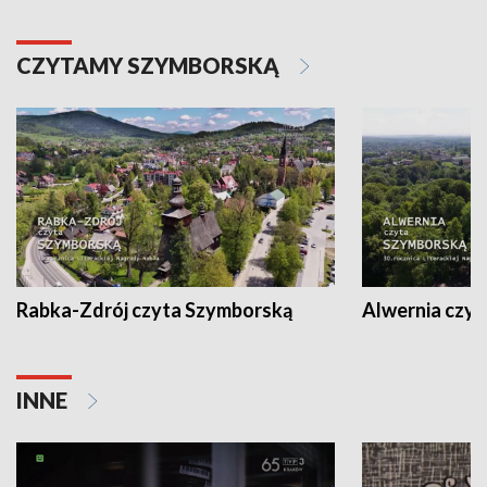
CZYTAMY SZYMBORSKĄ
Rabka-Zdrój czyta Szymborską
Alwernia czy
INNE