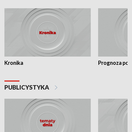
Kronika
Prognoza po
PUBLICYSTYKA