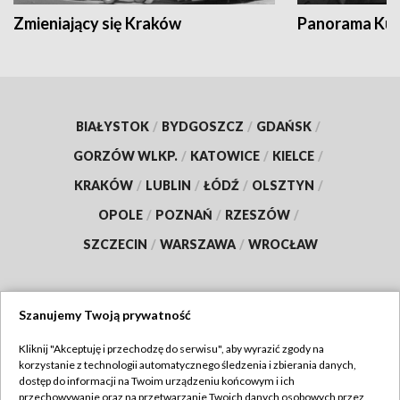
Zmieniający się Kraków
Panorama Kul
BIAŁYSTOK
/
BYDGOSZCZ
/
GDAŃSK
/
GORZÓW WLKP.
/
KATOWICE
/
KIELCE
/
KRAKÓW
/
LUBLIN
/
ŁÓDŹ
/
OLSZTYN
/
OPOLE
/
POZNAŃ
/
RZESZÓW
/
SZCZECIN
/
WARSZAWA
/
WROCŁAW
Szanujemy Twoją prywatność
Dołącz do nas:
Kliknij "Akceptuję i przechodzę do serwisu", aby wyrazić zgody na
korzystanie z technologii automatycznego śledzenia i zbierania danych,
TVP
dostęp do informacji na Twoim urządzeniu końcowym i ich
Abonament TVP
przechowywanie oraz na przetwarzanie Twoich danych osobowych przez