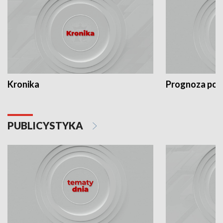
Kronika
Prognoza po
PUBLICYSTYKA