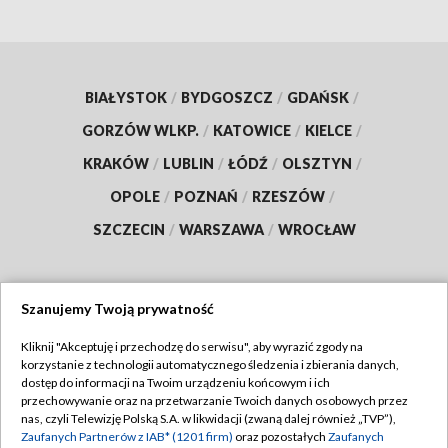
BIAŁYSTOK
/
BYDGOSZCZ
/
GDAŃSK
/
GORZÓW WLKP.
/
KATOWICE
/
KIELCE
/
KRAKÓW
/
LUBLIN
/
ŁÓDŹ
/
OLSZTYN
/
OPOLE
/
POZNAŃ
/
RZESZÓW
/
SZCZECIN
/
WARSZAWA
/
WROCŁAW
Szanujemy Twoją prywatność
Dołącz do nas:
Kliknij "Akceptuję i przechodzę do serwisu", aby wyrazić zgody na
korzystanie z technologii automatycznego śledzenia i zbierania danych,
TVP
dostęp do informacji na Twoim urządzeniu końcowym i ich
Abonament TVP
przechowywanie oraz na przetwarzanie Twoich danych osobowych przez
Regulamin TVP
nas, czyli Telewizję Polską S.A. w likwidacji (zwaną dalej również „TVP”),
Emisja w TVP
Zaufanych Partnerów z IAB* (1201 firm)
oraz pozostałych
Zaufanych
Polityka prywatności