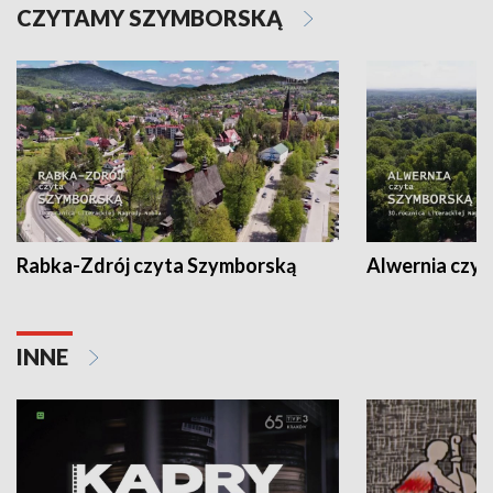
CZYTAMY SZYMBORSKĄ
Rabka-Zdrój czyta Szymborską
Alwernia czy
INNE