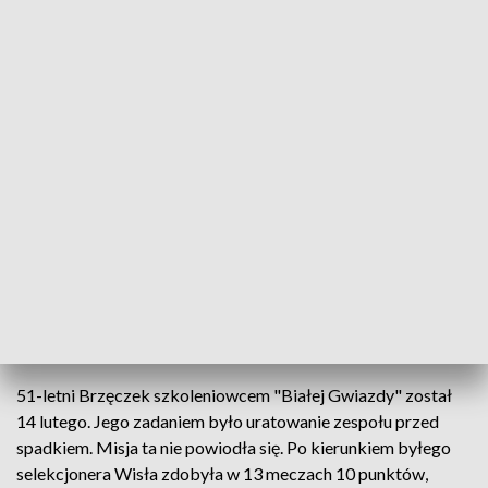
Trener Wisły Jerzy Brzęczek.
Źródło: PAP/Łukasz Gągulski
Trener Jerzy Brzęczek podpisał kontrakt z Wisłą –
poinformował krakowski klub, który w tym sezonie
spadł z piłkarskiej ekstraklasy. Nowa umowa
będzie obowiązywać przez rok i zostanie
automatycznie przedłużona w przypadku awansu.
51-letni Brzęczek szkoleniowcem "Białej Gwiazdy" został
14 lutego. Jego zadaniem było uratowanie zespołu przed
spadkiem. Misja ta nie powiodła się. Po kierunkiem byłego
selekcjonera Wisła zdobyła w 13 meczach 10 punktów,