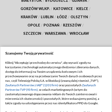
BIAŁYSTOK
/
BYDGOSZCZ
/
GDAŃSK
/
GORZÓW WLKP.
/
KATOWICE
/
KIELCE
/
KRAKÓW
/
LUBLIN
/
ŁÓDŹ
/
OLSZTYN
/
OPOLE
/
POZNAŃ
/
RZESZÓW
/
SZCZECIN
/
WARSZAWA
/
WROCŁAW
Szanujemy Twoją prywatność
Dołącz do nas:
Kliknij "Akceptuję i przechodzę do serwisu", aby wyrazić zgody na
korzystanie z technologii automatycznego śledzenia i zbierania danych,
TVP
dostęp do informacji na Twoim urządzeniu końcowym i ich
Abonament TVP
przechowywanie oraz na przetwarzanie Twoich danych osobowych przez
Regulamin TVP
nas, czyli Telewizję Polską S.A. w likwidacji (zwaną dalej również „TVP”),
Emisja w TVP
Polityka prywatności
Zaufanych Partnerów z IAB* (1201 firm)
oraz pozostałych
Zaufanych
Partnerów TVP (93 firm)
, w celach marketingowych (w tym do
Centrum informacji TVP
Moje zgody
zautomatyzowanego dopasowania reklam do Twoich zainteresowań i
mierzenia ich skuteczności) i pozostałych, które wskazujemy poniżej, a
Naziemna Telewizja Cyfrowa
Pomoc
także zgody na udostępnianie przez nas identyfikatora PPID do Google.
Sklep TVP
Biuro reklamy