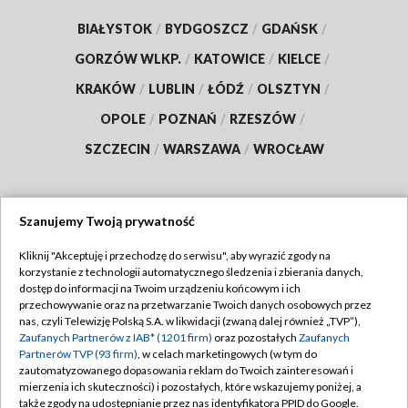
BIAŁYSTOK
/
BYDGOSZCZ
/
GDAŃSK
/
GORZÓW WLKP.
/
KATOWICE
/
KIELCE
/
KRAKÓW
/
LUBLIN
/
ŁÓDŹ
/
OLSZTYN
/
OPOLE
/
POZNAŃ
/
RZESZÓW
/
SZCZECIN
/
WARSZAWA
/
WROCŁAW
Szanujemy Twoją prywatność
Dołącz do nas:
Kliknij "Akceptuję i przechodzę do serwisu", aby wyrazić zgody na
korzystanie z technologii automatycznego śledzenia i zbierania danych,
TVP
dostęp do informacji na Twoim urządzeniu końcowym i ich
Abonament TVP
przechowywanie oraz na przetwarzanie Twoich danych osobowych przez
Regulamin TVP
nas, czyli Telewizję Polską S.A. w likwidacji (zwaną dalej również „TVP”),
Emisja w TVP
Zaufanych Partnerów z IAB* (1201 firm)
oraz pozostałych
Zaufanych
Polityka prywatności
Partnerów TVP (93 firm)
, w celach marketingowych (w tym do
Centrum informacji TVP
Moje zgody
zautomatyzowanego dopasowania reklam do Twoich zainteresowań i
mierzenia ich skuteczności) i pozostałych, które wskazujemy poniżej, a
Naziemna Telewizja Cyfrowa
Pomoc
także zgody na udostępnianie przez nas identyfikatora PPID do Google.