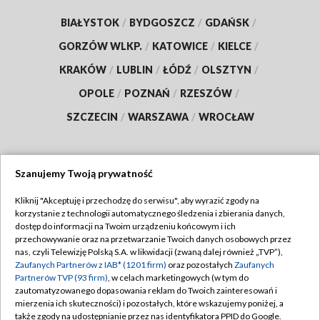
BIAŁYSTOK
/
BYDGOSZCZ
/
GDAŃSK
/
GORZÓW WLKP.
/
KATOWICE
/
KIELCE
/
KRAKÓW
/
LUBLIN
/
ŁÓDŹ
/
OLSZTYN
/
OPOLE
/
POZNAŃ
/
RZESZÓW
/
SZCZECIN
/
WARSZAWA
/
WROCŁAW
Szanujemy Twoją prywatność
Dołącz do nas:
Kliknij "Akceptuję i przechodzę do serwisu", aby wyrazić zgody na
korzystanie z technologii automatycznego śledzenia i zbierania danych,
TVP
dostęp do informacji na Twoim urządzeniu końcowym i ich
Abonament TVP
przechowywanie oraz na przetwarzanie Twoich danych osobowych przez
Regulamin TVP
nas, czyli Telewizję Polską S.A. w likwidacji (zwaną dalej również „TVP”),
Emisja w TVP
Zaufanych Partnerów z IAB* (1201 firm)
oraz pozostałych
Zaufanych
Polityka prywatności
Partnerów TVP (93 firm)
, w celach marketingowych (w tym do
Centrum informacji TVP
Moje zgody
zautomatyzowanego dopasowania reklam do Twoich zainteresowań i
mierzenia ich skuteczności) i pozostałych, które wskazujemy poniżej, a
Naziemna Telewizja Cyfrowa
Pomoc
także zgody na udostępnianie przez nas identyfikatora PPID do Google.