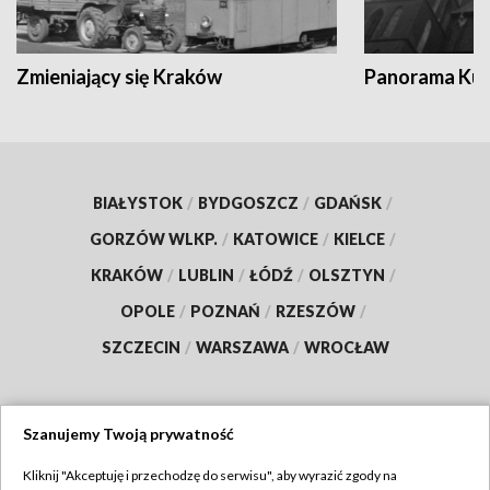
Zmieniający się Kraków
Panorama Kul
BIAŁYSTOK
/
BYDGOSZCZ
/
GDAŃSK
/
GORZÓW WLKP.
/
KATOWICE
/
KIELCE
/
KRAKÓW
/
LUBLIN
/
ŁÓDŹ
/
OLSZTYN
/
OPOLE
/
POZNAŃ
/
RZESZÓW
/
SZCZECIN
/
WARSZAWA
/
WROCŁAW
Szanujemy Twoją prywatność
Dołącz do nas:
Kliknij "Akceptuję i przechodzę do serwisu", aby wyrazić zgody na