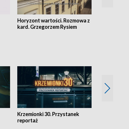
Horyzont wartości. Rozmowa z
Kulturalnie 
kard. Grzegorzem Rysiem
Krzemionki 30. Przystanek
Kraków - jak
reportaż