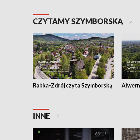
CZYTAMY SZYMBORSKĄ
Rabka-Zdrój czyta Szymborską
Alwern
INNE