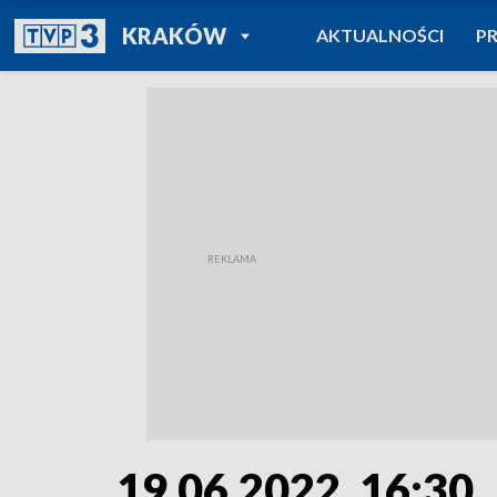
POWRÓT DO
KRAKÓW
AKTUALNOŚCI
P
TVP REGIONY
19.06.2022, 16:30