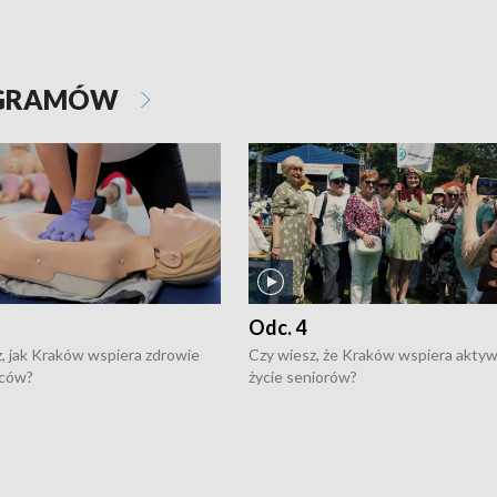
OGRAMÓW
Odc. 4
, jak Kraków wspiera zdrowie
Czy wiesz, że Kraków wspiera akty
ców?
życie seniorów?