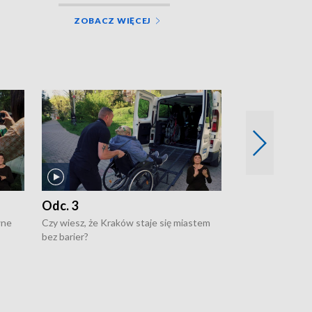
ZOBACZ WIĘCEJ
Odc. 3
Odc. 2
wne
Czy wiesz, że Kraków staje się miastem
Czy wiesz, że Kr
bez barier?
poprawia jakość 