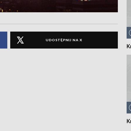
UDOSTĘPNIJ NA X
K
K