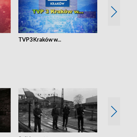
TVP3 Kraków w...
Ślizg