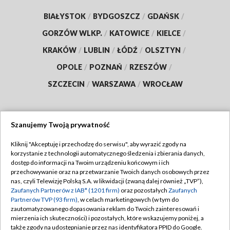
BIAŁYSTOK
/
BYDGOSZCZ
/
GDAŃSK
/
GORZÓW WLKP.
/
KATOWICE
/
KIELCE
/
KRAKÓW
/
LUBLIN
/
ŁÓDŹ
/
OLSZTYN
/
OPOLE
/
POZNAŃ
/
RZESZÓW
/
SZCZECIN
/
WARSZAWA
/
WROCŁAW
Szanujemy Twoją prywatność
Dołącz do nas:
Kliknij "Akceptuję i przechodzę do serwisu", aby wyrazić zgody na
korzystanie z technologii automatycznego śledzenia i zbierania danych,
TVP
dostęp do informacji na Twoim urządzeniu końcowym i ich
Abonament TVP
przechowywanie oraz na przetwarzanie Twoich danych osobowych przez
Regulamin TVP
nas, czyli Telewizję Polską S.A. w likwidacji (zwaną dalej również „TVP”),
Emisja w TVP
Zaufanych Partnerów z IAB* (1201 firm)
oraz pozostałych
Zaufanych
Polityka prywatności
Partnerów TVP (93 firm)
, w celach marketingowych (w tym do
Centrum informacji TVP
Moje zgody
zautomatyzowanego dopasowania reklam do Twoich zainteresowań i
mierzenia ich skuteczności) i pozostałych, które wskazujemy poniżej, a
Naziemna Telewizja Cyfrowa
Pomoc
także zgody na udostępnianie przez nas identyfikatora PPID do Google.