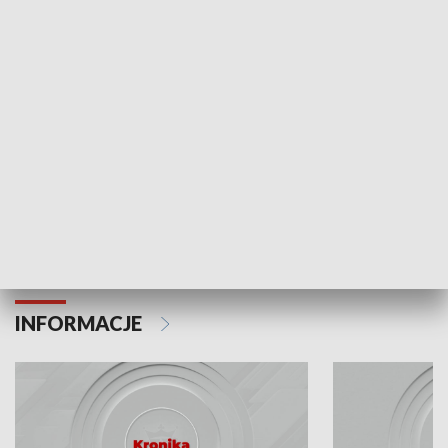
Odc. 6
Odc. 5
Czy wiesz, że Kraków inwestuje w edukację i
Czy wiesz, jak Kr
rozwój młodych?
mieszkańców?
INFORMACJE