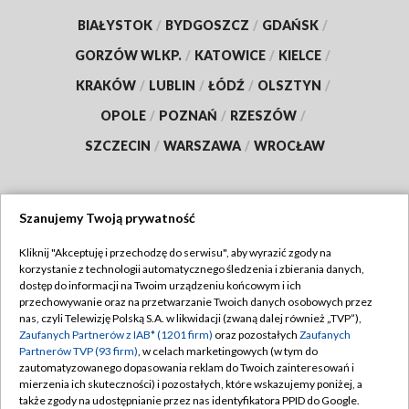
BIAŁYSTOK
/
BYDGOSZCZ
/
GDAŃSK
/
GORZÓW WLKP.
/
KATOWICE
/
KIELCE
/
KRAKÓW
/
LUBLIN
/
ŁÓDŹ
/
OLSZTYN
/
OPOLE
/
POZNAŃ
/
RZESZÓW
/
SZCZECIN
/
WARSZAWA
/
WROCŁAW
Szanujemy Twoją prywatność
Dołącz do nas:
Kliknij "Akceptuję i przechodzę do serwisu", aby wyrazić zgody na
korzystanie z technologii automatycznego śledzenia i zbierania danych,
TVP
dostęp do informacji na Twoim urządzeniu końcowym i ich
Abonament TVP
przechowywanie oraz na przetwarzanie Twoich danych osobowych przez
Regulamin TVP
nas, czyli Telewizję Polską S.A. w likwidacji (zwaną dalej również „TVP”),
Emisja w TVP
Zaufanych Partnerów z IAB* (1201 firm)
oraz pozostałych
Zaufanych
Polityka prywatności
Partnerów TVP (93 firm)
, w celach marketingowych (w tym do
Centrum informacji TVP
Moje zgody
zautomatyzowanego dopasowania reklam do Twoich zainteresowań i
mierzenia ich skuteczności) i pozostałych, które wskazujemy poniżej, a
Naziemna Telewizja Cyfrowa
Pomoc
także zgody na udostępnianie przez nas identyfikatora PPID do Google.