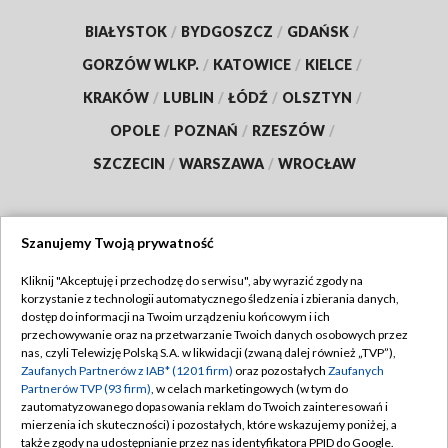
BIAŁYSTOK
/
BYDGOSZCZ
/
GDAŃSK
/
GORZÓW WLKP.
/
KATOWICE
/
KIELCE
/
KRAKÓW
/
LUBLIN
/
ŁÓDŹ
/
OLSZTYN
/
OPOLE
/
POZNAŃ
/
RZESZÓW
/
SZCZECIN
/
WARSZAWA
/
WROCŁAW
Szanujemy Twoją prywatność
Dołącz do nas:
Kliknij "Akceptuję i przechodzę do serwisu", aby wyrazić zgody na
korzystanie z technologii automatycznego śledzenia i zbierania danych,
TVP
dostęp do informacji na Twoim urządzeniu końcowym i ich
Abonament TVP
przechowywanie oraz na przetwarzanie Twoich danych osobowych przez
Regulamin TVP
nas, czyli Telewizję Polską S.A. w likwidacji (zwaną dalej również „TVP”),
Emisja w TVP
Zaufanych Partnerów z IAB* (1201 firm)
oraz pozostałych
Zaufanych
Polityka prywatności
Partnerów TVP (93 firm)
, w celach marketingowych (w tym do
Centrum informacji TVP
Moje zgody
zautomatyzowanego dopasowania reklam do Twoich zainteresowań i
mierzenia ich skuteczności) i pozostałych, które wskazujemy poniżej, a
Naziemna Telewizja Cyfrowa
Pomoc
także zgody na udostępnianie przez nas identyfikatora PPID do Google.