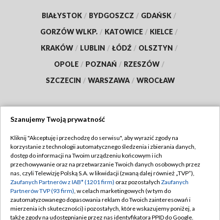
BIAŁYSTOK
/
BYDGOSZCZ
/
GDAŃSK
/
GORZÓW WLKP.
/
KATOWICE
/
KIELCE
/
KRAKÓW
/
LUBLIN
/
ŁÓDŹ
/
OLSZTYN
/
OPOLE
/
POZNAŃ
/
RZESZÓW
/
SZCZECIN
/
WARSZAWA
/
WROCŁAW
Szanujemy Twoją prywatność
Dołącz do nas:
Kliknij "Akceptuję i przechodzę do serwisu", aby wyrazić zgody na
korzystanie z technologii automatycznego śledzenia i zbierania danych,
TVP
dostęp do informacji na Twoim urządzeniu końcowym i ich
Abonament TVP
przechowywanie oraz na przetwarzanie Twoich danych osobowych przez
Regulamin TVP
nas, czyli Telewizję Polską S.A. w likwidacji (zwaną dalej również „TVP”),
Emisja w TVP
Zaufanych Partnerów z IAB* (1201 firm)
oraz pozostałych
Zaufanych
Polityka prywatności
Partnerów TVP (93 firm)
, w celach marketingowych (w tym do
Centrum informacji TVP
Moje zgody
zautomatyzowanego dopasowania reklam do Twoich zainteresowań i
mierzenia ich skuteczności) i pozostałych, które wskazujemy poniżej, a
Naziemna Telewizja Cyfrowa
Pomoc
także zgody na udostępnianie przez nas identyfikatora PPID do Google.