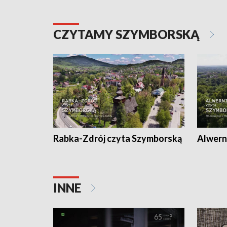
CZYTAMY SZYMBORSKĄ
Rabka-Zdrój czyta Szymborską
Alwern
INNE