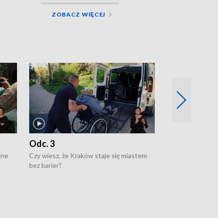
ZOBACZ WIĘCEJ
Odc. 3
Odc. 2
wne
Czy wiesz, że Kraków staje się miastem
Czy wiesz, że Kr
bez barier?
poprawia jakość 