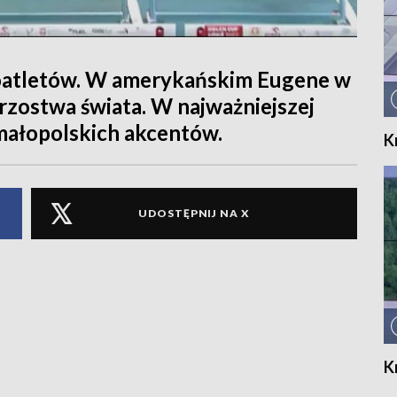
koatletów. W amerykańskim Eugene w
rzostwa świata. W najważniejszej
małopolskich akcentów.
K
UDOSTĘPNIJ NA X
K