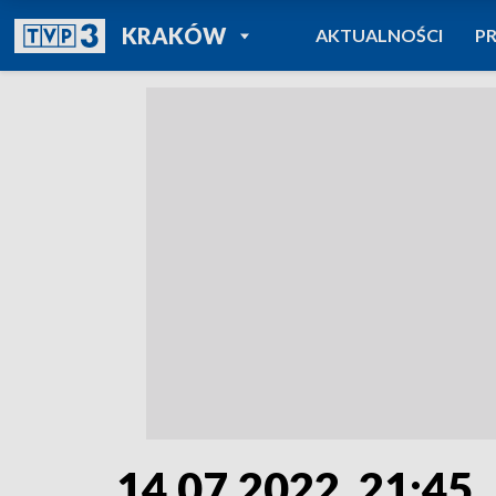
POWRÓT DO
KRAKÓW
AKTUALNOŚCI
P
TVP REGIONY
14.07.2022, 21:45