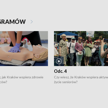
OGRAMÓW
Odc. 4
, jak Kraków wspiera zdrowie
Czy wiesz, że Kraków wspiera akty
ców?
życie seniorów?