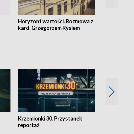
Horyzont wartości. Rozmowa z
Kulturalnie 
kard. Grzegorzem Rysiem
Krzemionki 30. Przystanek
Kraków - jak
reportaż