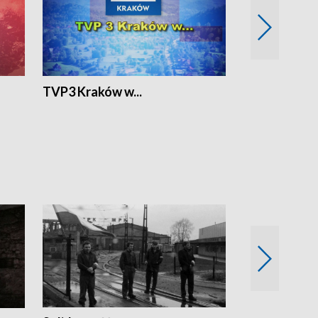
TVP3 Kraków w...
Ślizg