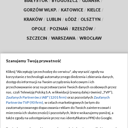
BIAŁYSTOK
/
BYDGOSZCZ
/
GDAŃSK
/
GORZÓW WLKP.
/
KATOWICE
/
KIELCE
/
KRAKÓW
/
LUBLIN
/
ŁÓDŹ
/
OLSZTYN
/
OPOLE
/
POZNAŃ
/
RZESZÓW
/
SZCZECIN
/
WARSZAWA
/
WROCŁAW
Szanujemy Twoją prywatność
Dołącz do nas:
Kliknij "Akceptuję i przechodzę do serwisu", aby wyrazić zgody na
korzystanie z technologii automatycznego śledzenia i zbierania danych,
TVP
dostęp do informacji na Twoim urządzeniu końcowym i ich
Abonament TVP
przechowywanie oraz na przetwarzanie Twoich danych osobowych przez
Regulamin TVP
nas, czyli Telewizję Polską S.A. w likwidacji (zwaną dalej również „TVP”),
Emisja w TVP
Polityka prywatności
Zaufanych Partnerów z IAB* (1201 firm)
oraz pozostałych
Zaufanych
Partnerów TVP (93 firm)
, w celach marketingowych (w tym do
Centrum informacji TVP
Moje zgody
zautomatyzowanego dopasowania reklam do Twoich zainteresowań i
mierzenia ich skuteczności) i pozostałych, które wskazujemy poniżej, a
Naziemna Telewizja Cyfrowa
Pomoc
także zgody na udostępnianie przez nas identyfikatora PPID do Google.
Sklep TVP
Biuro reklamy