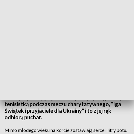
Tenisowe zmagania o spotkanie z Igą Świątek
Najmłodsi adepci tenisa rywalizowali w środę o
Puchar Prezydenta Krakowa. I choć najważniejsza
jak zawsze była dobra zabawa, nagroda w tym
wypadku jest naprawdę wyjątkowa. Zwycięzcy
turnieju spotkają się w sobotę z najlepszą polską
tenisistką podczas meczu charytatywnego, “Iga
Świątek i przyjaciele dla Ukrainy" i to z jej rąk
odbiorą puchar.
Mimo młodego wieku na korcie zostawiają serce i litry potu.