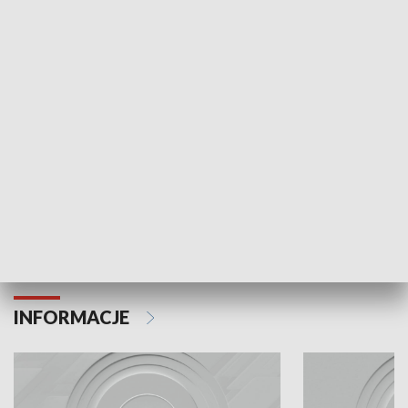
Odc. 6
Odc. 5
Czy wiesz, że Kraków inwestuje w edukację i
Czy wiesz, jak Kr
rozwój młodych?
mieszkańców?
INFORMACJE