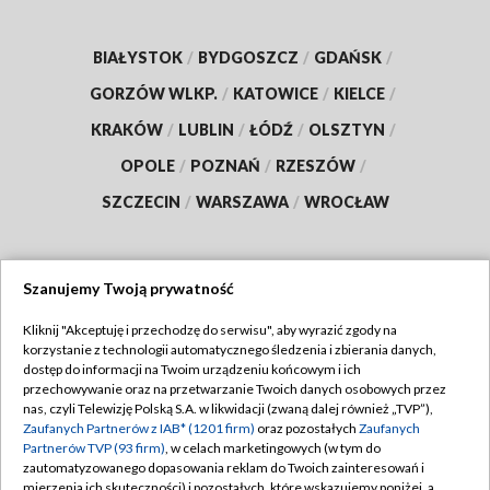
BIAŁYSTOK
/
BYDGOSZCZ
/
GDAŃSK
/
GORZÓW WLKP.
/
KATOWICE
/
KIELCE
/
KRAKÓW
/
LUBLIN
/
ŁÓDŹ
/
OLSZTYN
/
OPOLE
/
POZNAŃ
/
RZESZÓW
/
SZCZECIN
/
WARSZAWA
/
WROCŁAW
Szanujemy Twoją prywatność
Dołącz do nas:
Kliknij "Akceptuję i przechodzę do serwisu", aby wyrazić zgody na
korzystanie z technologii automatycznego śledzenia i zbierania danych,
TVP
dostęp do informacji na Twoim urządzeniu końcowym i ich
Abonament TVP
przechowywanie oraz na przetwarzanie Twoich danych osobowych przez
Regulamin TVP
nas, czyli Telewizję Polską S.A. w likwidacji (zwaną dalej również „TVP”),
Emisja w TVP
Zaufanych Partnerów z IAB* (1201 firm)
oraz pozostałych
Zaufanych
Polityka prywatności
Partnerów TVP (93 firm)
, w celach marketingowych (w tym do
Centrum informacji TVP
Moje zgody
zautomatyzowanego dopasowania reklam do Twoich zainteresowań i
mierzenia ich skuteczności) i pozostałych, które wskazujemy poniżej, a