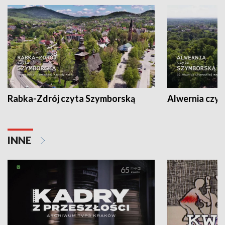
Rabka-Zdrój czyta Szymborską
Alwernia czy
INNE