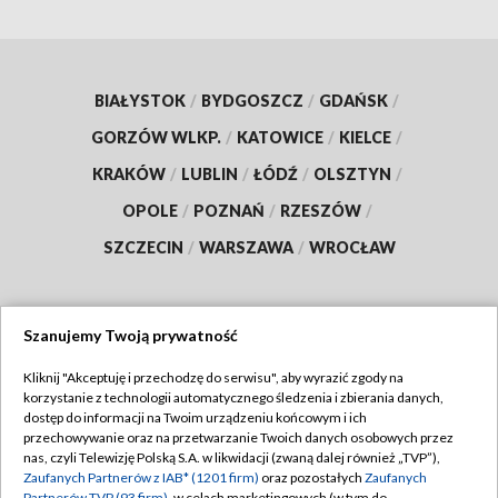
BIAŁYSTOK
/
BYDGOSZCZ
/
GDAŃSK
/
GORZÓW WLKP.
/
KATOWICE
/
KIELCE
/
KRAKÓW
/
LUBLIN
/
ŁÓDŹ
/
OLSZTYN
/
OPOLE
/
POZNAŃ
/
RZESZÓW
/
SZCZECIN
/
WARSZAWA
/
WROCŁAW
Szanujemy Twoją prywatność
Dołącz do nas:
Kliknij "Akceptuję i przechodzę do serwisu", aby wyrazić zgody na
korzystanie z technologii automatycznego śledzenia i zbierania danych,
TVP
dostęp do informacji na Twoim urządzeniu końcowym i ich
Abonament TVP
przechowywanie oraz na przetwarzanie Twoich danych osobowych przez
Regulamin TVP
nas, czyli Telewizję Polską S.A. w likwidacji (zwaną dalej również „TVP”),
Emisja w TVP
Zaufanych Partnerów z IAB* (1201 firm)
oraz pozostałych
Zaufanych
Polityka prywatności
Partnerów TVP (93 firm)
, w celach marketingowych (w tym do