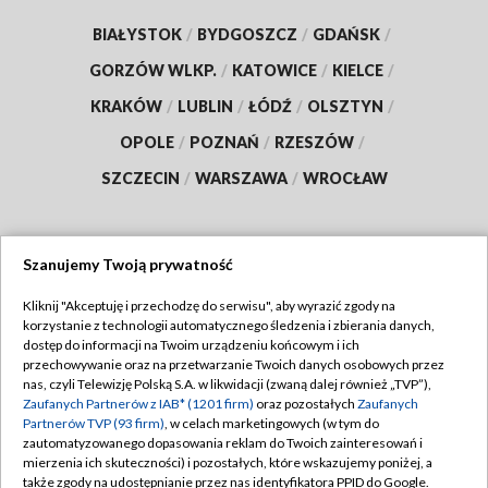
BIAŁYSTOK
/
BYDGOSZCZ
/
GDAŃSK
/
GORZÓW WLKP.
/
KATOWICE
/
KIELCE
/
KRAKÓW
/
LUBLIN
/
ŁÓDŹ
/
OLSZTYN
/
OPOLE
/
POZNAŃ
/
RZESZÓW
/
SZCZECIN
/
WARSZAWA
/
WROCŁAW
Szanujemy Twoją prywatność
Dołącz do nas:
Kliknij "Akceptuję i przechodzę do serwisu", aby wyrazić zgody na
korzystanie z technologii automatycznego śledzenia i zbierania danych,
TVP
dostęp do informacji na Twoim urządzeniu końcowym i ich
Abonament TVP
przechowywanie oraz na przetwarzanie Twoich danych osobowych przez
Regulamin TVP
nas, czyli Telewizję Polską S.A. w likwidacji (zwaną dalej również „TVP”),
Emisja w TVP
Zaufanych Partnerów z IAB* (1201 firm)
oraz pozostałych
Zaufanych
Polityka prywatności
Partnerów TVP (93 firm)
, w celach marketingowych (w tym do
Centrum informacji TVP
Moje zgody
zautomatyzowanego dopasowania reklam do Twoich zainteresowań i
mierzenia ich skuteczności) i pozostałych, które wskazujemy poniżej, a
Naziemna Telewizja Cyfrowa
Pomoc
także zgody na udostępnianie przez nas identyfikatora PPID do Google.