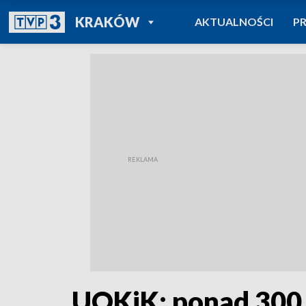
POWRÓT DO
KRAKÓW
AKTUALNOŚCI
P
TVP REGIONY
UOKiK: ponad 300 t