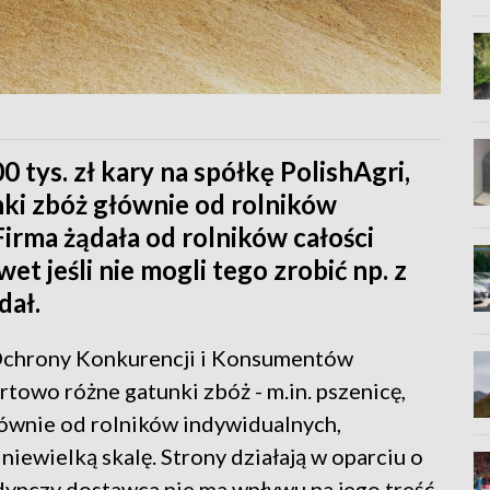
tys. zł kary na spółkę PolishAgri,
ki zbóż głównie od rolników
irma żądała od rolników całości
 jeśli nie mogli tego zrobić np. z
dał.
Ochrony Konkurencji i Konsumentów
rtowo różne gatunki zbóż - m.in. pszenicę,
łównie od rolników indywidualnych,
ewielką skalę. Strony działają w oparciu o
ynczy dostawca nie ma wpływu na jego treść.