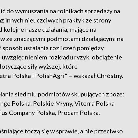
ić do wymuszania na rolnikach sprzedaży na
z innych nieuczciwych praktyk ze strony
kolejne nasze działania, mające na
ów ze znaczącymi podmiotami działającymi na
ć sposób ustalania rozliczeń pomiędzy
 uwzględnieniem rozkładu ryzyk, obciążenie
tyczące siły wyższej, które
ra Polska i PolishAgri" – wskazał Chróstny.
ałania siedmiu podmiotów skupujących zboże:
nge Polska, Polskie Młyny, Viterra Polska
yfus Company Polska, Procam Polska.
śniające toczą się w sprawie, a nie przeciwko