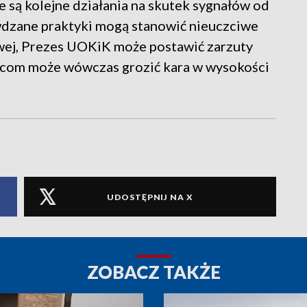
są kolejne działania na skutek sygnałów od
rawdzane praktyki mogą stanowić nieuczciwe
ej, Prezes UOKiK może postawić zarzuty
com może wówczas grozić kara w wysokości
UDOSTĘPNIJ NA X
ZOBACZ TAKŻE