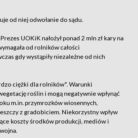
uje od niej odwołanie do sądu.
 Prezes UOKiK nałożył ponad 2 mln zł kary na
wymagała od rolników całości
zas gdy wystąpiły niezależne od nich
rdzo ciężki dla rolników". Warunki
 wegetację roślin i mogą negatywnie wpłynąć
 roku m.in. przymrozków wiosennych,
 deszczy z gradobiciem. Niekorzystny wpływ
ące koszty środków produkcji, mediów i
 wojna.