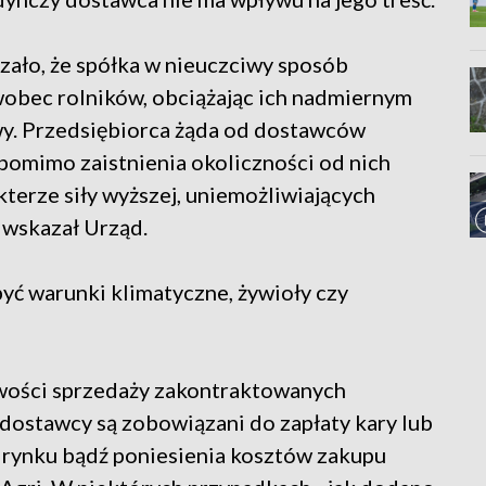
ło, że spółka w nieuczciwy sposób
obec rolników, obciążając ich nadmiernym
wy. Przedsiębiorca żąda od dostawców
pomimo zaistnienia okoliczności od nich
kterze siły wyższej, uniemożliwiających
 wskazał Urząd.
yć warunki klimatyczne, żywioły czy
iwości sprzedaży zakontraktowanych
ostawcy są zobowiązani do zapłaty kary lub
rynku bądź poniesienia kosztów zakupu