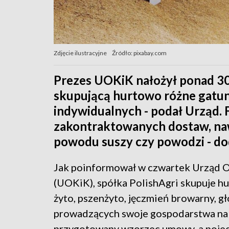
Zdjęcie ilustracyjne
Źródło: pixabay.com
Prezes UOKiK nałożył ponad 300 
skupującą hurtowo różne gatun
indywidualnych - podał Urząd. F
zakontraktowanych dostaw, nawet
powodu suszy czy powodzi - do
Jak poinformował w czwartek Urząd 
(UOKiK), spółka PolishAgri skupuje hu
żyto, pszenżyto, jęczmień browarny, g
prowadzących swoje gospodarstwa na ni
przygotowany wzorzec umowy, a pojed