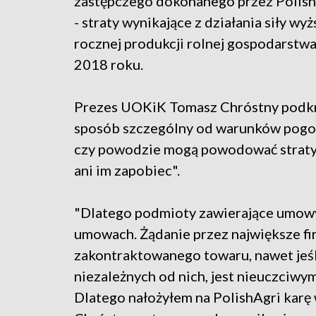
zastępczego dokonanego przez Polish
- straty wynikające z działania siły wy
rocznej produkcji rolnej gospodarstwa
2018 roku.
Prezes UOKiK Tomasz Chróstny podkreśl
sposób szczególny od warunków pogod
czy powodzie mogą powodować straty 
ani im zapobiec".
"Dlatego podmioty zawierające umowy
umowach. Żądanie przez największe fi
zakontraktowanego towaru, nawet jeśli
niezależnych od nich, jest nieuczciw
Dlatego nałożyłem na PolishAgri karę 