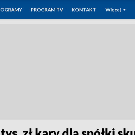
ROGRAMY
PROGRAM TV
KONTAKT
Więcej
ys. zł kary dla spółki s