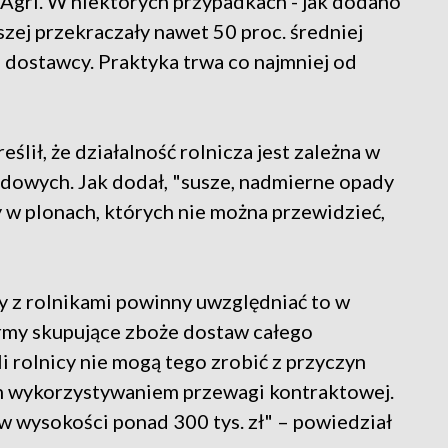
Agri. W niektórych przypadkach - jak dodano
ższej przekraczały nawet 50 proc. średniej
 dostawcy. Praktyka trwa co najmniej od
ił, że działalność rolnicza jest zależna w
owych. Jak dodał, "susze, nadmierne opady
w plonach, których nie można przewidzieć,
 z rolnikami powinny uwzględniać to w
rmy skupujące zboże dostaw całego
 rolnicy nie mogą tego zrobić z przyczyn
ym wykorzystywaniem przewagi kontraktowej.
w wysokości ponad 300 tys. zł" – powiedział