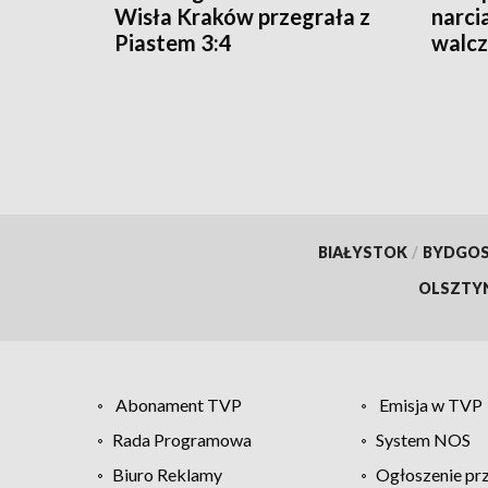
Wisła Kraków przegrała z
narci
Piastem 3:4
walcz
Wars
BIAŁYSTOK
/
BYDGO
OLSZTY
Abonament TVP
Emisja w TVP
Rada Programowa
System NOS
Biuro Reklamy
Ogłoszenie pr