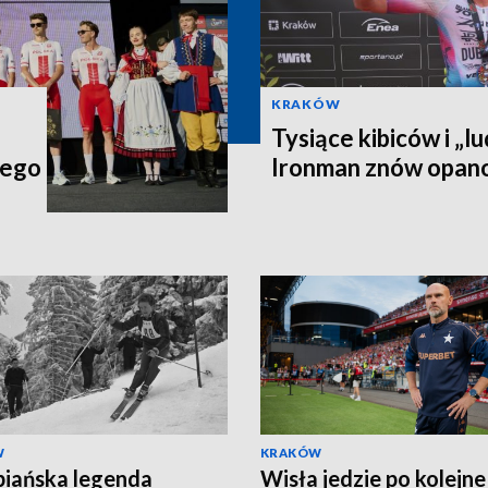
KRAKÓW
Tysiące kibiców i „lu
iego
Ironman znów opan
W
KRAKÓW
iańska legenda
Wisła jedzie po kolejne