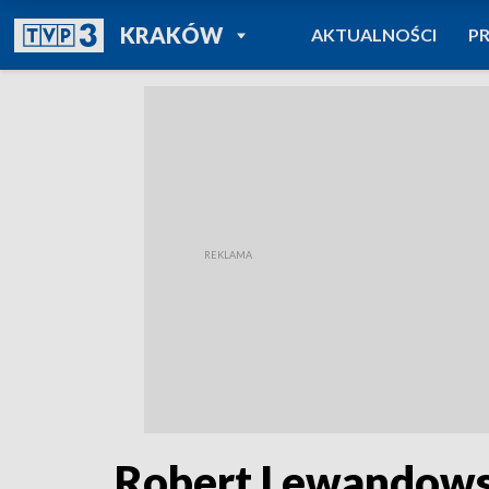
POWRÓT DO
KRAKÓW
AKTUALNOŚCI
P
TVP REGIONY
Robert Lewandowsk