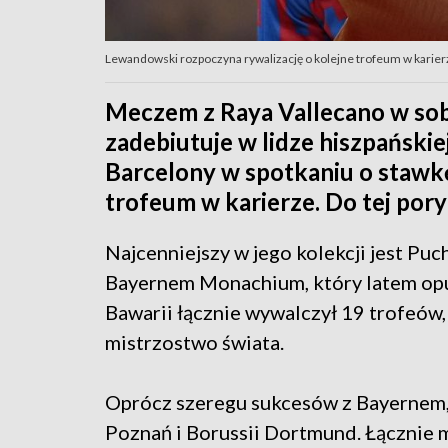
Lewandowski rozpoczyna rywalizację o kolejne trofeum w karier
Meczem z Raya Vallecano w so
zadebiutuje w lidze hiszpańskie
Barcelony w spotkaniu o stawkę
trofeum w karierze. Do tej pory 
Najcenniejszy w jego kolekcji jest P
Bayernem Monachium, który latem opuśc
Bawarii łącznie wywalczył 19 trofeów
mistrzostwo świata.
Oprócz szeregu sukcesów z Bayernem, 
Poznań i Borussii Dortmund. Łącznie m