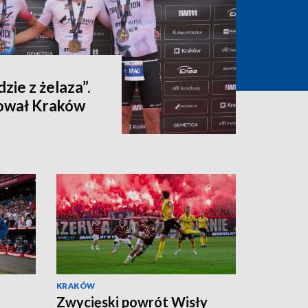
dzie z żelaza”.
ował Kraków
KRAKÓW
Zwycięski powrót Wisły