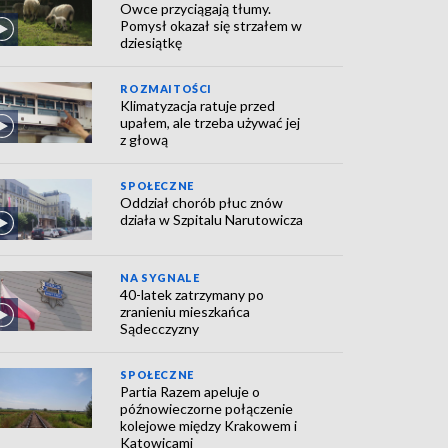
Owce przyciągają tłumy.
Pomysł okazał się strzałem w
dziesiątkę
ROZMAITOŚCI
Klimatyzacja ratuje przed
upałem, ale trzeba używać jej
z głową
SPOŁECZNE
Oddział chorób płuc znów
działa w Szpitalu Narutowicza
NA SYGNALE
40-latek zatrzymany po
zranieniu mieszkańca
Sądecczyzny
SPOŁECZNE
Partia Razem apeluje o
późnowieczorne połączenie
kolejowe między Krakowem i
Katowicami