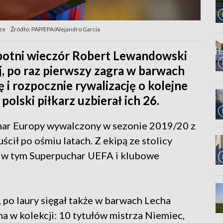
ze
Źródło: PAP/EPA/Alejandro Garcia
botni wieczór Robert Lewandowski
j, po raz pierwszy zagra w barwach
 i rozpocznie rywalizację o kolejne
polski piłkarz uzbierał ich 26.
uchar Europy wywalczony w sezonie 2019/20 z
ił po ośmiu latach. Z ekipą ze stolicy
, w tym Superpuchar UEFA i klubowe
po laury sięgał także w barwach Lecha
a w kolekcji: 10 tytułów mistrza Niemiec,