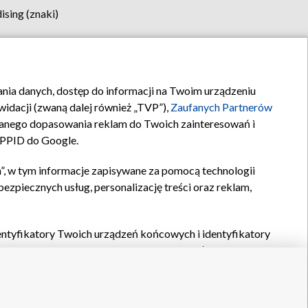
sing (znaki)
klamy
Kontakt
rania danych, dostęp do informacji na Twoim urządzeniu
idacji (zwaną dalej również „TVP”),
Zaufanych Partnerów
anego dopasowania reklam do Twoich zainteresowań i
a PPID do Google.
”, w tym informacje zapisywane za pomocą technologii
zpiecznych usług, personalizację treści oraz reklam,
identyfikatory Twoich urządzeń końcowych i identyfikatory
P,
Zaufanych Partnerów z IAB
oraz pozostałych
Zaufanych
 wyboru podstawowych reklam, wyboru spersonalizowanych
ch treści, pomiaru wydajności reklam, pomiaru wydajności
nia bezpieczeństwa, zapobiegania oszustwom i usuwania