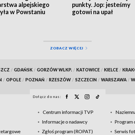
arstwa alpejskiego
punkty. Jop: jesteśmy
yła w Powstaniu
gotowi na upał
zawskim
ZOBACZ WIĘCEJ
SZCZ
/
GDAŃSK
/
GORZÓW WLKP.
/
KATOWICE
/
KIELCE
/
KRA
N
/
OPOLE
/
POZNAŃ
/
RZESZÓW
/
SZCZECIN
/
WARSZAWA
/
W
Dołącz do nas:
Centrum informacji TVP
Naziemna
Informacje o nadawcy
Program d
zetargowe
Zgłoś program (ROPAT)
Serwis fo