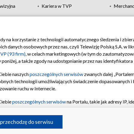
wizyjna
Kariera w TVP
Merchandi
Polityka prywatności
Moje zgody
Pomoc
Biuro re
ody na korzystanie z technologii automatycznego śledzenia i zbie
 danych osobowych przez nas, czyli Telewizję Polską S.A. w likw
VP (93 firm)
, w celach marketingowych (w tym do zautomatyzow
 poniżej, a także zgody na udostępnianie przez nas identyfikator
Ciebie naszych
poszczególnych serwisów
zwanych dalej „Portalem
obnych technologii umożliwiających świadczenie dopasowanych i be
zowanie ruchu w Internecie.
Ciebie
poszczególnych serwisów
na Portalu, takie jak adresy IP, 
sach Portalu czy historia odwiedzin będą przetwarzane przez TV
ji: przechowywania informacji na urządzeniu lub dostęp do nich,
©2026 Telewizja Polska S.A. w likwidacji
 przechodzę do serwisu
enia profilu spersonalizowanych treści, wyboru spersonalizowany
inii odbiorców, opracowywania i ulepszania produktów, zapewnie