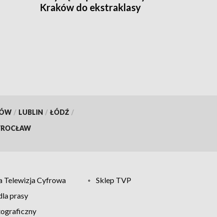
Kraków do ekstraklasy
KÓW
/
LUBLIN
/
ŁÓDŹ
/
ROCŁAW
 Telewizja Cyfrowa
Sklep TVP
la prasy
tograficzny