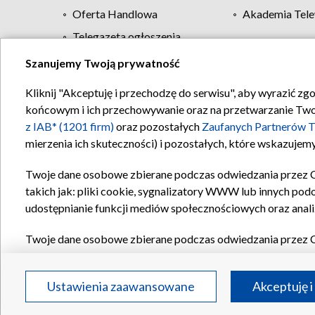
Oferta Handlowa
Akademia Tele
Telegazeta ogłoszenia
Szanujemy Twoją prywatność
Regulamin TVP
Kliknij "Akceptuję i przechodzę do serwisu", aby wyrazić zg
końcowym i ich przechowywanie oraz na przetwarzanie Twoich
z IAB* (1201 firm)
oraz pozostałych
Zaufanych Partnerów T
mierzenia ich skuteczności) i pozostałych, które wskazujemy
Twoje dane osobowe zbierane podczas odwiedzania przez 
takich jak: pliki cookie, sygnalizatory WWW lub innych pod
udostępnianie funkcji mediów społecznościowych oraz anali
Twoje dane osobowe zbierane podczas odwiedzania przez 
plików cookie, informacje o Twoich wyszukiwaniach w serwi
Partnerów TVP
dla realizacji następujących celów i funkc
Ustawienia zaawansowane
Akceptuję i
reklam, tworzenia profilu spersonalizowanych reklam, tworz
treści, stosowania badań rynkowych w celu generowania op