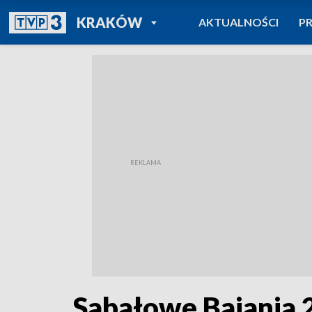
POWRÓT DO
KRAKÓW
AKTUALNOŚCI
P
TVP REGIONY
Sabałowe Bajania 