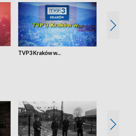
TVP3 Kraków w...
Ślizg