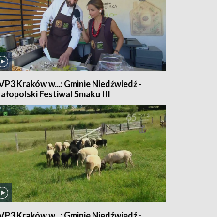
VP3 Kraków w...: Gminie Niedźwiedź -
ałopolski Festiwal Smaku III
VP3 Kraków w...: Gminie Niedźwiedź -