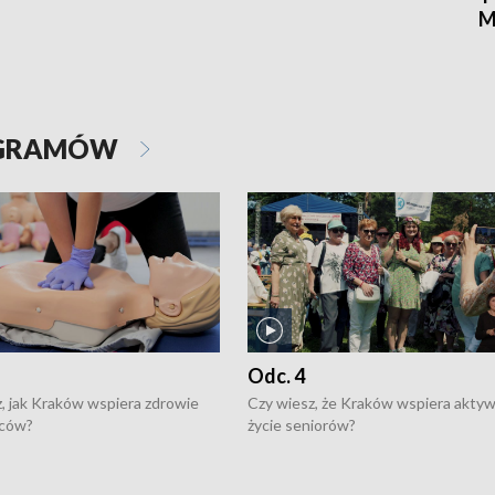
M
OGRAMÓW
Odc. 4
, jak Kraków wspiera zdrowie
Czy wiesz, że Kraków wspiera akty
ców?
życie seniorów?