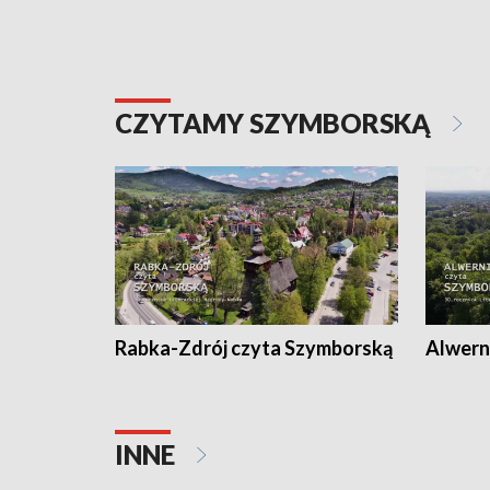
CZYTAMY SZYMBORSKĄ
Rabka-Zdrój czyta Szymborską
Alwern
INNE