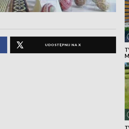
UDOSTĘPNIJ NA X
T
M
T