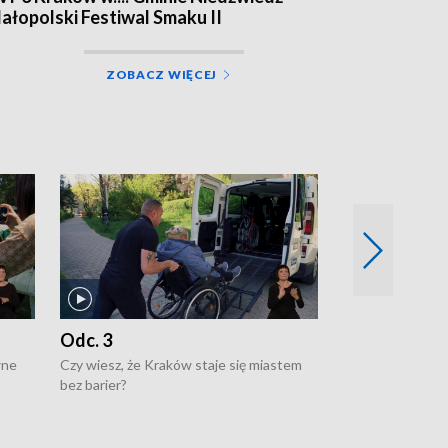
ałopolski Festiwal Smaku II
ZOBACZ WIĘCEJ
Odc. 3
Odc. 2
wne
Czy wiesz, że Kraków staje się miastem
Czy wiesz, że Kr
bez barier?
poprawia jakość 