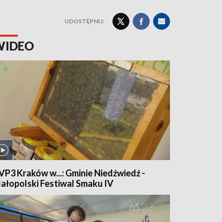
UDOSTĘPNIJ:
WIDEO
VP3 Kraków w...: Gminie Niedźwiedź -
ałopolski Festiwal Smaku IV