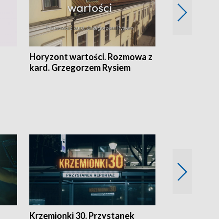
Horyzont wartości. Rozmowa z
Kulturalnie 
kard. Grzegorzem Rysiem
Krzemionki 30. Przystanek
Kraków - jak