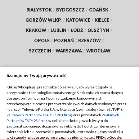
BIAŁYSTOK
/
BYDGOSZCZ
/
GDAŃSK
/
GORZÓW WLKP.
/
KATOWICE
/
KIELCE
/
KRAKÓW
/
LUBLIN
/
ŁÓDŹ
/
OLSZTYN
/
OPOLE
/
POZNAŃ
/
RZESZÓW
/
SZCZECIN
/
WARSZAWA
/
WROCŁAW
Szanujemy Twoją prywatność
Dołącz do nas:
Kliknij "Akceptuję i przechodzę do serwisu", aby wyrazić zgody na
korzystanie z technologii automatycznego śledzenia i zbierania danych,
TVP
dostęp do informacji na Twoim urządzeniu końcowym i ich
Abonament TVP
przechowywanie oraz na przetwarzanie Twoich danych osobowych przez
Regulamin TVP
nas, czyli Telewizję Polską S.A. w likwidacji (zwaną dalej również „TVP”),
Emisja w TVP
Zaufanych Partnerów z IAB* (1201 firm)
oraz pozostałych
Zaufanych
Polityka prywatności
Partnerów TVP (93 firm)
, w celach marketingowych (w tym do
Centrum informacji TVP
Moje zgody
zautomatyzowanego dopasowania reklam do Twoich zainteresowań i
mierzenia ich skuteczności) i pozostałych, które wskazujemy poniżej, a
Naziemna Telewizja Cyfrowa
Pomoc
także zgody na udostępnianie przez nas identyfikatora PPID do Google.