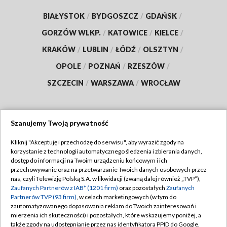
BIAŁYSTOK
/
BYDGOSZCZ
/
GDAŃSK
/
GORZÓW WLKP.
/
KATOWICE
/
KIELCE
/
KRAKÓW
/
LUBLIN
/
ŁÓDŹ
/
OLSZTYN
/
OPOLE
/
POZNAŃ
/
RZESZÓW
/
SZCZECIN
/
WARSZAWA
/
WROCŁAW
Szanujemy Twoją prywatność
Dołącz do nas:
Kliknij "Akceptuję i przechodzę do serwisu", aby wyrazić zgody na
korzystanie z technologii automatycznego śledzenia i zbierania danych,
TVP
dostęp do informacji na Twoim urządzeniu końcowym i ich
Abonament TVP
przechowywanie oraz na przetwarzanie Twoich danych osobowych przez
Regulamin TVP
nas, czyli Telewizję Polską S.A. w likwidacji (zwaną dalej również „TVP”),
Emisja w TVP
Zaufanych Partnerów z IAB* (1201 firm)
oraz pozostałych
Zaufanych
Polityka prywatności
Partnerów TVP (93 firm)
, w celach marketingowych (w tym do
Centrum informacji TVP
Moje zgody
zautomatyzowanego dopasowania reklam do Twoich zainteresowań i
mierzenia ich skuteczności) i pozostałych, które wskazujemy poniżej, a
Naziemna Telewizja Cyfrowa
Pomoc
także zgody na udostępnianie przez nas identyfikatora PPID do Google.