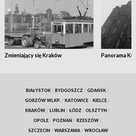
Zmieniający się Kraków
Panorama Kul
BIAŁYSTOK
/
BYDGOSZCZ
/
GDAŃSK
/
GORZÓW WLKP.
/
KATOWICE
/
KIELCE
/
KRAKÓW
/
LUBLIN
/
ŁÓDŹ
/
OLSZTYN
/
OPOLE
/
POZNAŃ
/
RZESZÓW
/
SZCZECIN
/
WARSZAWA
/
WROCŁAW