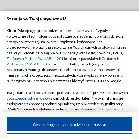
Szanujemy Twoją prywatność
Dołącz do nas:
Kliknij "Akceptuję i przechodzę do serwisu", aby wyrazić zgody na
korzystanie z technologii automatycznego śledzenia i zbierania danych,
TVP
dostęp do informacji na Twoim urządzeniu końcowym i ich
Abonament TVP
przechowywanie oraz na przetwarzanie Twoich danych osobowych przez
Regulamin TVP
nas, czyli Telewizję Polską S.A. w likwidacji (zwaną dalej również „TVP”),
Emisja w TVP
Zaufanych Partnerów z IAB* (1201 firm)
oraz pozostałych
Zaufanych
Polityka prywatności
Partnerów TVP (93 firm)
, w celach marketingowych (w tym do
Centrum informacji TVP
Moje zgody
zautomatyzowanego dopasowania reklam do Twoich zainteresowań i
mierzenia ich skuteczności) i pozostałych, które wskazujemy poniżej, a
Naziemna Telewizja Cyfrowa
Pomoc
także zgody na udostępnianie przez nas identyfikatora PPID do Google.
Sklep TVP
Biuro reklamy
Twoje dane osobowe zbierane podczas odwiedzania przez Ciebie naszych
Rada Programowa
poszczególnych serwisów
zwanych dalej „Portalem”, w tym informacje
Kontakt
zapisywane za pomocą technologii takich jak: pliki cookie, sygnalizatory
System NOS
WWW lub innych podobnych technologii umożliwiających świadczenie
dopasowanych i bezpiecznych usług, personalizację treści oraz reklam,
Informacje o nadawcy
Kanały
udostępnianie funkcji mediów społecznościowych oraz analizowanie
Akceptuję i przechodzę do serwisu
ruchu w Internecie.
Program dla prasy
©2026 Telewizja Polska S.A. w likwidacji
Biuro Reklamy
Twoje dane osobowe zbierane podczas odwiedzania przez Ciebie