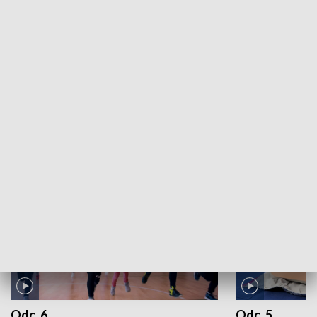
Górale świata w Zakopanem: Studio
Międzynarodowego Festiwalu Folkloru Ziem Górskich
2022 - odc. 6
ZOBACZ WIĘCEJ
NAJNOWSZE WYDANIA PROGRAMÓW
Odc. 6
Odc. 5