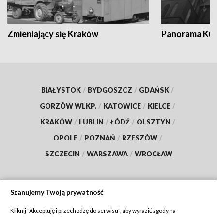
Zmieniający się Kraków
Panorama Kul
BIAŁYSTOK
/
BYDGOSZCZ
/
GDAŃSK
/
GORZÓW WLKP.
/
KATOWICE
/
KIELCE
/
KRAKÓW
/
LUBLIN
/
ŁÓDŹ
/
OLSZTYN
/
OPOLE
/
POZNAŃ
/
RZESZÓW
/
SZCZECIN
/
WARSZAWA
/
WROCŁAW
Szanujemy Twoją prywatność
Dołącz do nas:
Kliknij "Akceptuję i przechodzę do serwisu", aby wyrazić zgody na