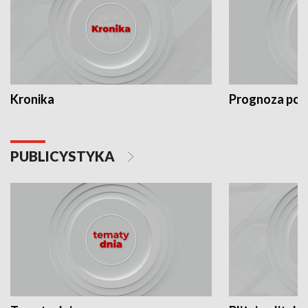
Kronika
Prognoza po
PUBLICYSTYKA