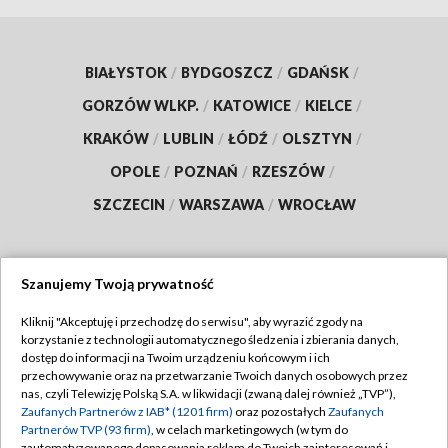
BIAŁYSTOK
/
BYDGOSZCZ
/
GDAŃSK
/
GORZÓW WLKP.
/
KATOWICE
/
KIELCE
/
KRAKÓW
/
LUBLIN
/
ŁÓDŹ
/
OLSZTYN
/
OPOLE
/
POZNAŃ
/
RZESZÓW
/
SZCZECIN
/
WARSZAWA
/
WROCŁAW
Szanujemy Twoją prywatność
Dołącz do nas:
Kliknij "Akceptuję i przechodzę do serwisu", aby wyrazić zgody na
korzystanie z technologii automatycznego śledzenia i zbierania danych,
TVP
dostęp do informacji na Twoim urządzeniu końcowym i ich
Abonament TVP
przechowywanie oraz na przetwarzanie Twoich danych osobowych przez
Regulamin TVP
nas, czyli Telewizję Polską S.A. w likwidacji (zwaną dalej również „TVP”),
Emisja w TVP
Zaufanych Partnerów z IAB* (1201 firm)
oraz pozostałych
Zaufanych
Polityka prywatności
Partnerów TVP (93 firm)
, w celach marketingowych (w tym do
Centrum informacji TVP
Moje zgody
zautomatyzowanego dopasowania reklam do Twoich zainteresowań i