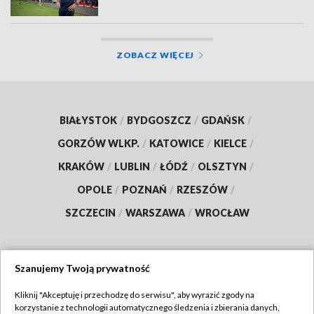
ZOBACZ WIĘCEJ
BIAŁYSTOK
/
BYDGOSZCZ
/
GDAŃSK
/
GORZÓW WLKP.
/
KATOWICE
/
KIELCE
/
KRAKÓW
/
LUBLIN
/
ŁÓDŹ
/
OLSZTYN
/
OPOLE
/
POZNAŃ
/
RZESZÓW
/
SZCZECIN
/
WARSZAWA
/
WROCŁAW
Szanujemy Twoją prywatność
Dołącz do nas:
Kliknij "Akceptuję i przechodzę do serwisu", aby wyrazić zgody na
korzystanie z technologii automatycznego śledzenia i zbierania danych,
TVP