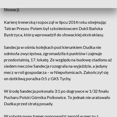
swoim koncie ma także 55 występów w reprezentacji
Słowacji.
Karierę trenerską rozpoczął w lipcu 2014 roku obejmując
Tatran Presov. Potem był szkoleniowcem Dukli Bańska
Bystrzyca, którą wprowadził do słowackiej ekstraklasy.
Sandecja w ośmiu kolejkach pod kierunkiem Dudka nie
odniosła zwycięstwa, zgromadziła 6 punktów i zajmuje
przedostatnią, 17. lokatę. Ze względu na budowę stadionu aż
siedem meczów Sandecja rozegrała na wyjeździe, a jedyny
mecz w roli gospodarza – w Niepołomicach. Zakończył się
on dotkliwą porażka 0:5 z GKS Tychy.
W środę Sandecja pokonała 3:1 po dogrywce w 1/32 finału
Pucharu Polski Górnika Polkowice. To jednak nie uratowało
Dudka przed stratą posady.
W sobotę nowy trener poprowadzi zespół w meczu z