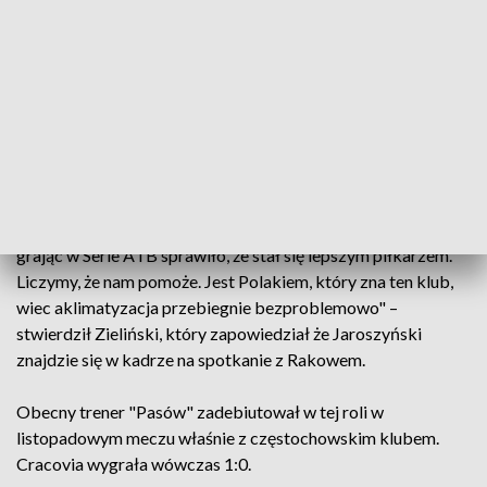
"Kamil jest już po zabiegu, czuje się dobrze. Jeszcze przez
jakiś czas pozostanie w Szczecinie, gdzie rozpocznie
rehabilitację" – poinformował Zieliński.
Cracovii szybko udało się znaleźć zastępstwo, wypożyczając
z Salernitany Pawła Jaroszyńskiego, który przed wjazdem do
Włoch był piłkarzem Cracovii.
"Cieszę się, że Paweł do nas dołączył. Miałem już z nim
możliwość współpracy. Kilka lat, które spędził we Włoszech
grając w Serie A i B sprawiło, że stał się lepszym piłkarzem.
Liczymy, że nam pomoże. Jest Polakiem, który zna ten klub,
wiec aklimatyzacja przebiegnie bezproblemowo" –
stwierdził Zieliński, który zapowiedział że Jaroszyński
znajdzie się w kadrze na spotkanie z Rakowem.
Obecny trener "Pasów" zadebiutował w tej roli w
listopadowym meczu właśnie z częstochowskim klubem.
Cracovia wygrała wówczas 1:0.