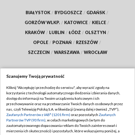
BIAŁYSTOK
/
BYDGOSZCZ
/
GDAŃSK
/
GORZÓW WLKP.
/
KATOWICE
/
KIELCE
/
KRAKÓW
/
LUBLIN
/
ŁÓDŹ
/
OLSZTYN
/
OPOLE
/
POZNAŃ
/
RZESZÓW
/
SZCZECIN
/
WARSZAWA
/
WROCŁAW
Szanujemy Twoją prywatność
Dołącz do nas:
Kliknij "Akceptuję i przechodzę do serwisu", aby wyrazić zgody na
korzystanie z technologii automatycznego śledzenia i zbierania danych,
TVP
dostęp do informacji na Twoim urządzeniu końcowym i ich
Abonament TVP
przechowywanie oraz na przetwarzanie Twoich danych osobowych przez
Regulamin TVP
nas, czyli Telewizję Polską S.A. w likwidacji (zwaną dalej również „TVP”),
Emisja w TVP
Polityka prywatności
Zaufanych Partnerów z IAB* (1201 firm)
oraz pozostałych
Zaufanych
Partnerów TVP (93 firm)
, w celach marketingowych (w tym do
Centrum informacji TVP
Moje zgody
zautomatyzowanego dopasowania reklam do Twoich zainteresowań i
mierzenia ich skuteczności) i pozostałych, które wskazujemy poniżej, a
Naziemna Telewizja Cyfrowa
Pomoc