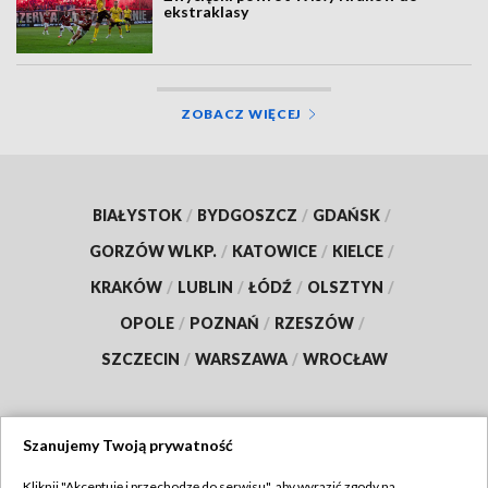
ekstraklasy
ZOBACZ WIĘCEJ
BIAŁYSTOK
/
BYDGOSZCZ
/
GDAŃSK
/
GORZÓW WLKP.
/
KATOWICE
/
KIELCE
/
KRAKÓW
/
LUBLIN
/
ŁÓDŹ
/
OLSZTYN
/
OPOLE
/
POZNAŃ
/
RZESZÓW
/
SZCZECIN
/
WARSZAWA
/
WROCŁAW
Szanujemy Twoją prywatność
Dołącz do nas:
Kliknij "Akceptuję i przechodzę do serwisu", aby wyrazić zgody na