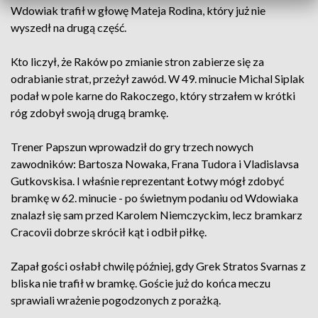
Wdowiak trafił w głowę Mateja Rodina, który już nie
wyszedł na drugą część.
Kto liczył, że Raków po zmianie stron zabierze się za
odrabianie strat, przeżył zawód. W 49. minucie Michal Siplak
podał w pole karne do Rakoczego, który strzałem w krótki
róg zdobył swoją drugą bramkę.
Trener Papszun wprowadził do gry trzech nowych
zawodników: Bartosza Nowaka, Frana Tudora i Vladislavsa
Gutkovskisa. I właśnie reprezentant Łotwy mógł zdobyć
bramkę w 62. minucie - po świetnym podaniu od Wdowiaka
znalazł się sam przed Karolem Niemczyckim, lecz bramkarz
Cracovii dobrze skrócił kąt i odbił piłkę.
Zapał gości osłabł chwilę później, gdy Grek Stratos Svarnas z
bliska nie trafił w bramkę. Goście już do końca meczu
sprawiali wrażenie pogodzonych z porażką.