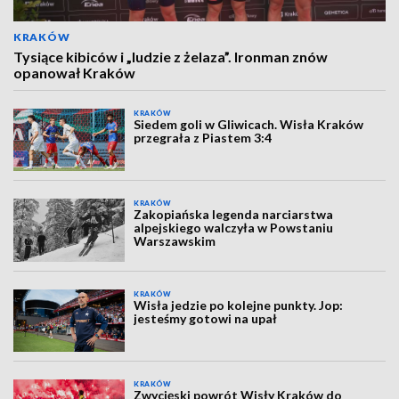
KRAKÓW
Tysiące kibiców i „ludzie z żelaza”. Ironman znów
opanował Kraków
KRAKÓW
Siedem goli w Gliwicach. Wisła Kraków
przegrała z Piastem 3:4
KRAKÓW
Zakopiańska legenda narciarstwa
alpejskiego walczyła w Powstaniu
Warszawskim
KRAKÓW
Wisła jedzie po kolejne punkty. Jop:
jesteśmy gotowi na upał
KRAKÓW
Zwycięski powrót Wisły Kraków do