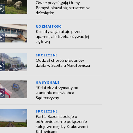
Owce przyciągają tłumy.
Pomysł okazał się strzałem w
dziesiątkę
ROZMAITOŚCI
Klimatyzacja ratuje przed
upałem, ale trzeba używać jej
z głową
SPOŁECZNE
Oddział chorób płuc znów
działa w Szpitalu Narutowicza
NA SYGNALE
40-latek zatrzymany po
zranieniu mieszkańca
Sądecczyzny
SPOŁECZNE
Partia Razem apeluje o
późnowieczorne połączenie
kolejowe między Krakowem i
Katowicami