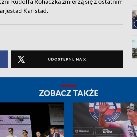
ni Rudolfa Rohaczka zmierzą się z ostatnim
rjestad Karlstad.
UDOSTĘPNIJ NA X
ZOBACZ TAKŻE