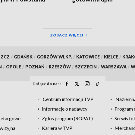
zawskim
ZOBACZ WIĘCEJ
SZCZ
/
GDAŃSK
/
GORZÓW WLKP.
/
KATOWICE
/
KIELCE
/
KRA
N
/
OPOLE
/
POZNAŃ
/
RZESZÓW
/
SZCZECIN
/
WARSZAWA
/
W
Dołącz do nas:
Centrum informacji TVP
Naziemna
Informacje o nadawcy
Program d
zetargowe
Zgłoś program (ROPAT)
Serwis fo
wizyjna
Kariera w TVP
Merchandi