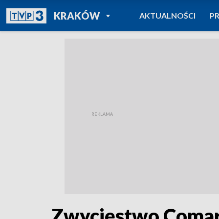
POWRÓT DO
KRAKÓW
AKTUALNOŚCI
P
TVP REGIONY
Zwycięstwo Comar