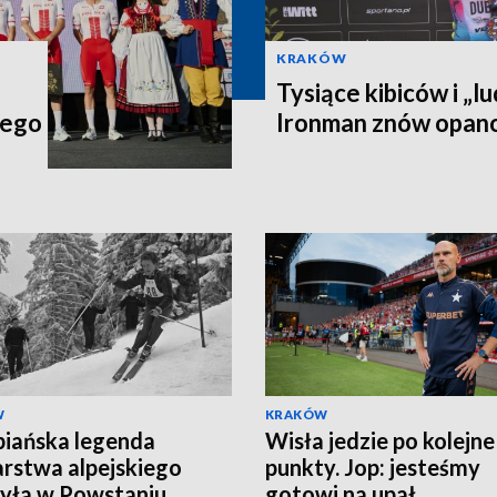
KRAKÓW
Tysiące kibiców i „lu
iego
Ironman znów opan
W
KRAKÓW
iańska legenda
Wisła jedzie po kolejne
arstwa alpejskiego
punkty. Jop: jesteśmy
yła w Powstaniu
gotowi na upał