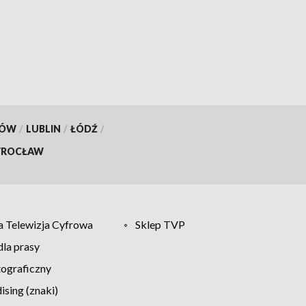
KÓW
/
LUBLIN
/
ŁÓDŹ
/
ROCŁAW
 Telewizja Cyfrowa
Sklep TVP
la prasy
tograficzny
sing (znaki)