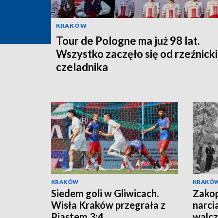
KRAKÓW
Tour de Pologne ma już 98 lat.
Wszystko zaczęło się od rzeźnick
czeladnika
KRAKÓW
KRAKÓ
Siedem goli w Gliwicach.
Zakop
Wisła Kraków przegrała z
narci
Piastem 3:4
walcz