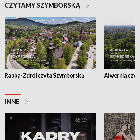
CZYTAMY SZYMBORSKĄ
Rabka-Zdrój czyta Szymborską
Alwernia czy
INNE