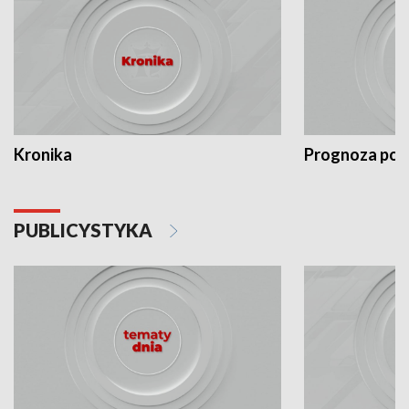
Kronika
Prognoza po
PUBLICYSTYKA