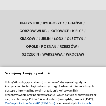
BIAŁYSTOK
/
BYDGOSZCZ
/
GDAŃSK
/
GORZÓW WLKP.
/
KATOWICE
/
KIELCE
/
KRAKÓW
/
LUBLIN
/
ŁÓDŹ
/
OLSZTYN
/
OPOLE
/
POZNAŃ
/
RZESZÓW
/
SZCZECIN
/
WARSZAWA
/
WROCŁAW
Szanujemy Twoją prywatność
Dołącz do nas:
Kliknij "Akceptuję i przechodzę do serwisu", aby wyrazić zgody na
korzystanie z technologii automatycznego śledzenia i zbierania danych,
TVP
dostęp do informacji na Twoim urządzeniu końcowym i ich
Abonament TVP
przechowywanie oraz na przetwarzanie Twoich danych osobowych przez
Regulamin TVP
nas, czyli Telewizję Polską S.A. w likwidacji (zwaną dalej również „TVP”),
Emisja w TVP
Zaufanych Partnerów z IAB* (1201 firm)
oraz pozostałych
Zaufanych
Polityka prywatności