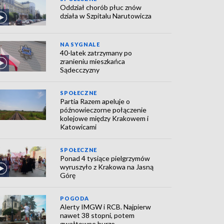
Oddział chorób płuc znów
działa w Szpitalu Narutowicza
NA SYGNALE
40-latek zatrzymany po
zranieniu mieszkańca
Sądecczyzny
SPOŁECZNE
Partia Razem apeluje o
późnowieczorne połączenie
kolejowe między Krakowem i
Katowicami
SPOŁECZNE
Ponad 4 tysiące pielgrzymów
wyruszyło z Krakowa na Jasną
Górę
POGODA
Alerty IMGW i RCB. Najpierw
nawet 38 stopni, potem
gwałtowne burze