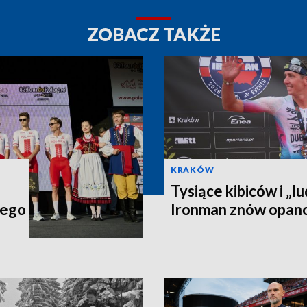
ZOBACZ TAKŻE
KRAKÓW
Tysiące kibiców i „lu
iego
Ironman znów opan