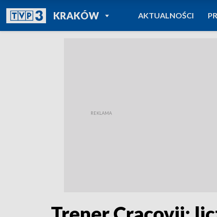
POWRÓT DO
KRAKÓW
AKTUALNOŚCI
P
TVP REGIONY
Trener Cracovii: l