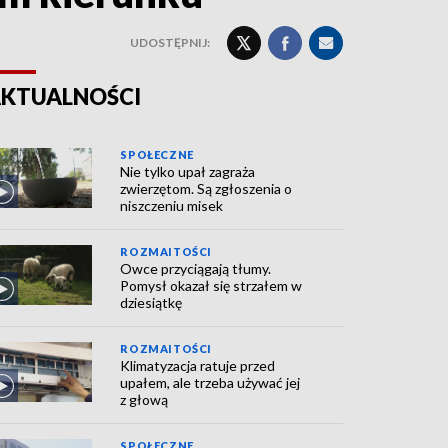
UDOSTĘPNIJ:
KTUALNOŚCI
SPOŁECZNE
Nie tylko upał zagraża
zwierzętom. Są zgłoszenia o
niszczeniu misek
ROZMAITOŚCI
Owce przyciągają tłumy.
Pomysł okazał się strzałem w
dziesiątkę
ROZMAITOŚCI
Klimatyzacja ratuje przed
upałem, ale trzeba używać jej
z głową
SPOŁECZNE