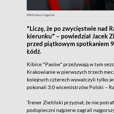
PAP/Łukasz Gągulski
"Liczę, że po zwycięstwie nad
kierunku" – powiedział Jacek Zie
przed piątkowym spotkaniem 9.
Łódź.
Kibice "Pasów" przeżywają w tym sez
Krakowianie w pierwszych trzech mecz
kolejnych czterech wywalczyli tylko j
pokonali 3:0 wicemistrzów Polski – 
Trener Zieliński przyznał, że nie potra
podopieczni najpierw zagrali najgors