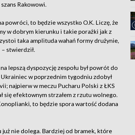
li szans Rakowowi.
na powróci, to będzie wszystko O.K. Liczę, że
 w dobrym kierunku i takie porażki jak z
przystoi taka amplituda wahań formy drużynie,
– stwierdził.
 na lepszą dyspozycję zespołu był powrót do
. Ukrainiec w poprzednim tygodniu zdobył
vii; najpierw w meczu Pucharu Polski z ŁKS
ł się efektownym strzałem z rzutu wolnego.
onoplianki, to będzie spora wartość dodana
 już nie dolega. Bardziej od bramek, które