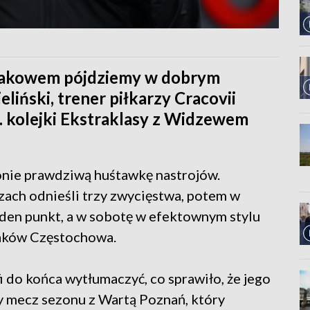
 Rakowem pójdziemy w dobrym
liński, trener piłkarzy Cracovii
 kolejki Ekstraklasy z Widzewem
onie prawdziwą huśtawkę nastrojów.
ach odnieśli trzy zwycięstwa, potem w
eden punkt, a w sobotę w efektownym stylu
Raków Częstochowa.
fi do końca wytłumaczyć, co sprawiło, że jego
zy mecz sezonu z Wartą Poznań, który