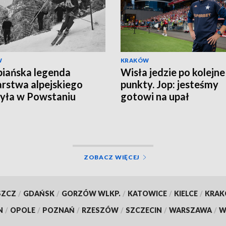
W
KRAKÓW
iańska legenda
Wisła jedzie po kolejne
arstwa alpejskiego
punkty. Jop: jesteśmy
yła w Powstaniu
gotowi na upał
zawskim
ZOBACZ WIĘCEJ
SZCZ
/
GDAŃSK
/
GORZÓW WLKP.
/
KATOWICE
/
KIELCE
/
KRA
N
/
OPOLE
/
POZNAŃ
/
RZESZÓW
/
SZCZECIN
/
WARSZAWA
/
W