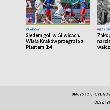
KRAKÓW
KRAKÓ
Siedem goli w Gliwicach.
Zakop
Wisła Kraków przegrała z
narci
Piastem 3:4
walcz
Wars
BIAŁYSTOK
/
BYDGO
OLSZTY