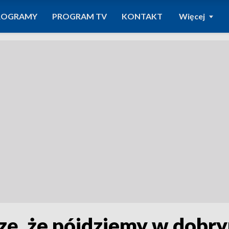
ROGRAMY
PROGRAM TV
KONTAKT
Więcej
iczę, że pójdziemy w dob