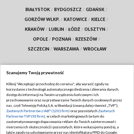
BIAŁYSTOK
/
BYDGOSZCZ
/
GDAŃSK
/
GORZÓW WLKP.
/
KATOWICE
/
KIELCE
/
KRAKÓW
/
LUBLIN
/
ŁÓDŹ
/
OLSZTYN
/
OPOLE
/
POZNAŃ
/
RZESZÓW
/
SZCZECIN
/
WARSZAWA
/
WROCŁAW
Szanujemy Twoją prywatność
Dołącz do nas:
Kliknij "Akceptuję i przechodzę do serwisu", aby wyrazić zgody na
korzystanie z technologii automatycznego śledzenia i zbierania danych,
TVP
dostęp do informacji na Twoim urządzeniu końcowym i ich
Abonament TVP
przechowywanie oraz na przetwarzanie Twoich danych osobowych przez
Regulamin TVP
nas, czyli Telewizję Polską S.A. w likwidacji (zwaną dalej również „TVP”),
Emisja w TVP
Zaufanych Partnerów z IAB* (1201 firm)
oraz pozostałych
Zaufanych
Polityka prywatności
Partnerów TVP (93 firm)
, w celach marketingowych (w tym do
Centrum informacji TVP
Moje zgody
zautomatyzowanego dopasowania reklam do Twoich zainteresowań i
mierzenia ich skuteczności) i pozostałych, które wskazujemy poniżej, a
Naziemna Telewizja Cyfrowa
Pomoc
także zgody na udostępnianie przez nas identyfikatora PPID do Google.