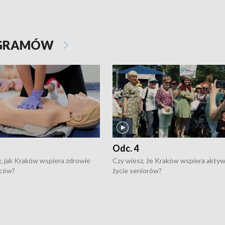
OGRAMÓW
Odc. 4
, jak Kraków wspiera zdrowie
Czy wiesz, że Kraków wspiera akty
ców?
życie seniorów?