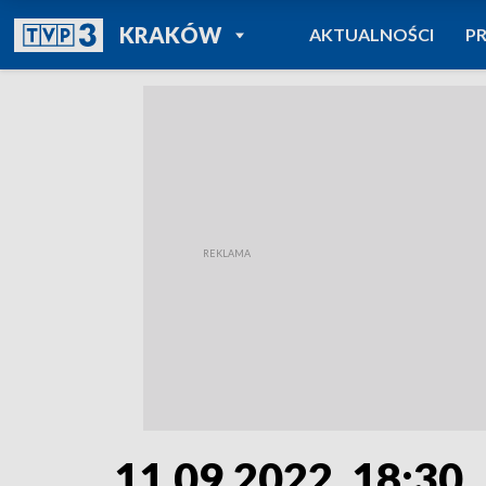
POWRÓT DO
KRAKÓW
AKTUALNOŚCI
P
TVP REGIONY
11.09.2022, 18:30