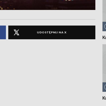
UDOSTĘPNIJ NA X
K
K