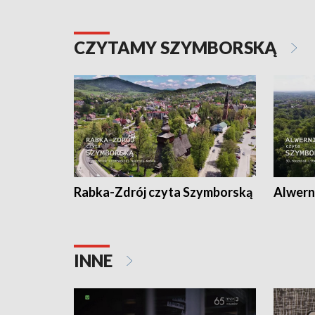
CZYTAMY SZYMBORSKĄ
Rabka-Zdrój czyta Szymborską
Alwern
INNE