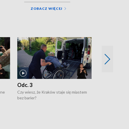
ZOBACZ WIĘCEJ
Odc. 3
Odc. 2
wne
Czy wiesz, że Kraków staje się miastem
Czy wiesz, że Kr
bez barier?
poprawia jakość 