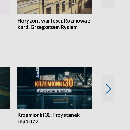
Horyzont wartości. Rozmowa z
Kulturalnie 
kard. Grzegorzem Rysiem
Krzemionki 30. Przystanek
Kraków - jak
reportaż