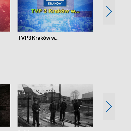
TVP3 Kraków w...
Ślizg