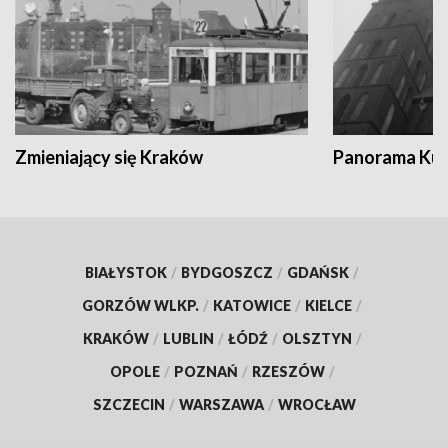
Zmieniający się Kraków
Panorama Kul
BIAŁYSTOK
/
BYDGOSZCZ
/
GDAŃSK
/
GORZÓW WLKP.
/
KATOWICE
/
KIELCE
/
KRAKÓW
/
LUBLIN
/
ŁÓDŹ
/
OLSZTYN
/
OPOLE
/
POZNAŃ
/
RZESZÓW
/
SZCZECIN
/
WARSZAWA
/
WROCŁAW