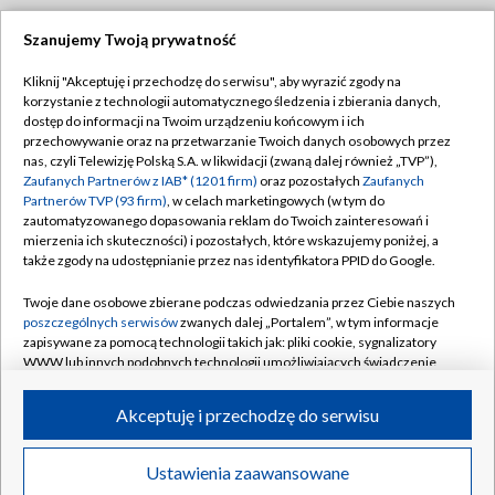
Szanujemy Twoją prywatność
Dołącz do nas:
Kliknij "Akceptuję i przechodzę do serwisu", aby wyrazić zgody na
korzystanie z technologii automatycznego śledzenia i zbierania danych,
TVP
dostęp do informacji na Twoim urządzeniu końcowym i ich
Abonament TVP
przechowywanie oraz na przetwarzanie Twoich danych osobowych przez
Regulamin TVP
nas, czyli Telewizję Polską S.A. w likwidacji (zwaną dalej również „TVP”),
Emisja w TVP
Zaufanych Partnerów z IAB* (1201 firm)
oraz pozostałych
Zaufanych
Polityka prywatności
Partnerów TVP (93 firm)
, w celach marketingowych (w tym do
Centrum informacji TVP
Moje zgody
zautomatyzowanego dopasowania reklam do Twoich zainteresowań i
mierzenia ich skuteczności) i pozostałych, które wskazujemy poniżej, a
Naziemna Telewizja Cyfrowa
Pomoc
także zgody na udostępnianie przez nas identyfikatora PPID do Google.
Sklep TVP
Biuro reklamy
Twoje dane osobowe zbierane podczas odwiedzania przez Ciebie naszych
Rada Programowa
poszczególnych serwisów
zwanych dalej „Portalem”, w tym informacje
Kontakt
zapisywane za pomocą technologii takich jak: pliki cookie, sygnalizatory
System NOS
WWW lub innych podobnych technologii umożliwiających świadczenie
dopasowanych i bezpiecznych usług, personalizację treści oraz reklam,
Informacje o nadawcy
Kanały
udostępnianie funkcji mediów społecznościowych oraz analizowanie
Akceptuję i przechodzę do serwisu
ruchu w Internecie.
Program dla prasy
©2026 Telewizja Polska S.A. w likwidacji
Biuro Reklamy
Twoje dane osobowe zbierane podczas odwiedzania przez Ciebie
Ustawienia zaawansowane
poszczególnych serwisów
na Portalu, takie jak adresy IP, identyfikatory