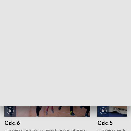
TVP3 Kraków w...: Gminie Niedźwiedź - Małopolski
Festiwal Smaku II
ZOBACZ WIĘCEJ
NAJNOWSZE WYDANIA PROGRAMÓW
Odc. 6
Odc. 5
Czy wiesz, że Kraków inwestuje w edukację i
Czy wiesz, jak Kr