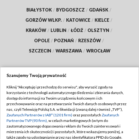
BIAŁYSTOK
/
BYDGOSZCZ
/
GDAŃSK
/
GORZÓW WLKP.
/
KATOWICE
/
KIELCE
/
KRAKÓW
/
LUBLIN
/
ŁÓDŹ
/
OLSZTYN
/
OPOLE
/
POZNAŃ
/
RZESZÓW
/
SZCZECIN
/
WARSZAWA
/
WROCŁAW
Szanujemy Twoją prywatność
Dołącz do nas:
Kliknij "Akceptuję i przechodzę do serwisu", aby wyrazić zgody na
korzystanie z technologii automatycznego śledzenia i zbierania danych,
TVP
dostęp do informacji na Twoim urządzeniu końcowym i ich
Abonament TVP
przechowywanie oraz na przetwarzanie Twoich danych osobowych przez
Regulamin TVP
nas, czyli Telewizję Polską S.A. w likwidacji (zwaną dalej również „TVP”),
Emisja w TVP
Zaufanych Partnerów z IAB* (1201 firm)
oraz pozostałych
Zaufanych
Polityka prywatności
Partnerów TVP (93 firm)
, w celach marketingowych (w tym do
Centrum informacji TVP
Moje zgody
zautomatyzowanego dopasowania reklam do Twoich zainteresowań i
mierzenia ich skuteczności) i pozostałych, które wskazujemy poniżej, a
Naziemna Telewizja Cyfrowa
Pomoc
także zgody na udostępnianie przez nas identyfikatora PPID do Google.