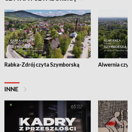
Rabka-Zdrój czyta Szymborską
Alwernia czy
INNE