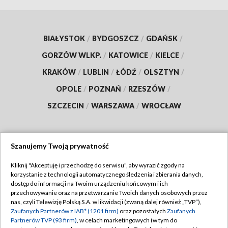
BIAŁYSTOK
/
BYDGOSZCZ
/
GDAŃSK
/
GORZÓW WLKP.
/
KATOWICE
/
KIELCE
/
KRAKÓW
/
LUBLIN
/
ŁÓDŹ
/
OLSZTYN
/
OPOLE
/
POZNAŃ
/
RZESZÓW
/
SZCZECIN
/
WARSZAWA
/
WROCŁAW
Szanujemy Twoją prywatność
Dołącz do nas:
Kliknij "Akceptuję i przechodzę do serwisu", aby wyrazić zgody na
korzystanie z technologii automatycznego śledzenia i zbierania danych,
TVP
dostęp do informacji na Twoim urządzeniu końcowym i ich
Abonament TVP
przechowywanie oraz na przetwarzanie Twoich danych osobowych przez
Regulamin TVP
nas, czyli Telewizję Polską S.A. w likwidacji (zwaną dalej również „TVP”),
Emisja w TVP
Zaufanych Partnerów z IAB* (1201 firm)
oraz pozostałych
Zaufanych
Polityka prywatności
Partnerów TVP (93 firm)
, w celach marketingowych (w tym do
Centrum informacji TVP