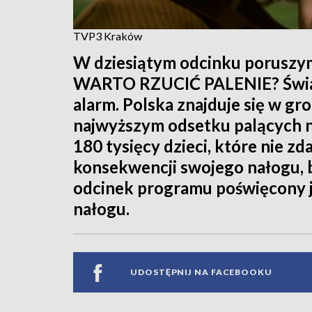
TVP3 Kraków
W dziesiątym odcinku porus
WARTO RZUCIĆ PALENIE? Świato
alarm. Polska znajduje się w gr
najwyższym odsetku palących ni
180 tysięcy dzieci, które nie z
konsekwencji swojego nałogu, 
odcinek programu poświęcony 
nałogu.
UDOSTĘPNIJ NA FACEBOOKU