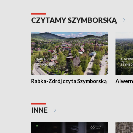
CZYTAMY SZYMBORSKĄ
Rabka-Zdrój czyta Szymborską
Alwern
INNE