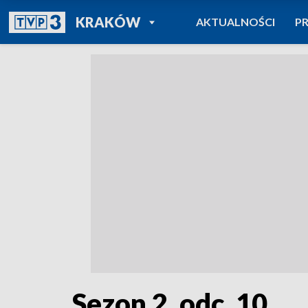
POWRÓT DO
KRAKÓW
AKTUALNOŚCI
P
TVP REGIONY
Sezon 2, odc. 10