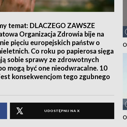
zymy temat: DLACZEGO ZAWSZE
wa Organizacja Zdrowia bije na
onie pięciu europejskich państw o
O
eletnich. Co roku po papierosa sięga
dają sobie sprawy ze zdrowotnych
bo mogą być one nieodwracalne. 10
jest konsekwencjom tego zgubnego
UDOSTĘPNIJ NA X
O