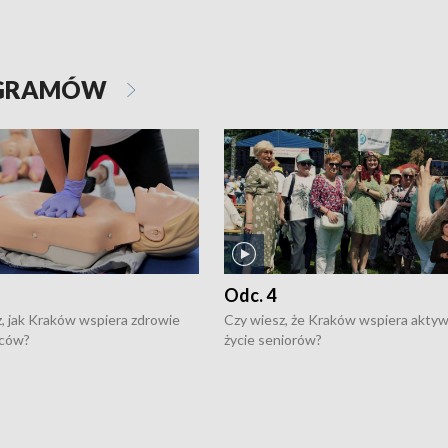
OGRAMÓW
Odc. 4
, jak Kraków wspiera zdrowie
Czy wiesz, że Kraków wspiera akty
ców?
życie seniorów?