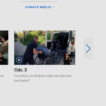
ZOBACZ WIĘCEJ
Odc. 3
Odc. 2
wne
Czy wiesz, że Kraków staje się miastem
Czy wiesz, że Kr
bez barier?
poprawia jakość 