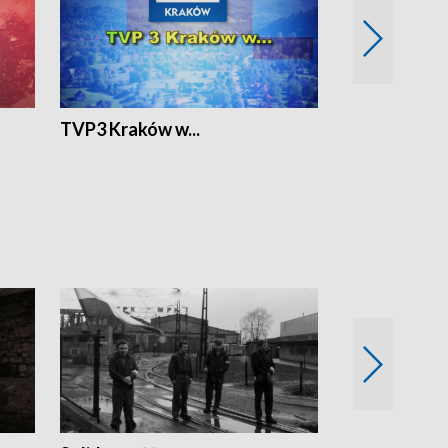
TVP3 Kraków w...
Ślizg