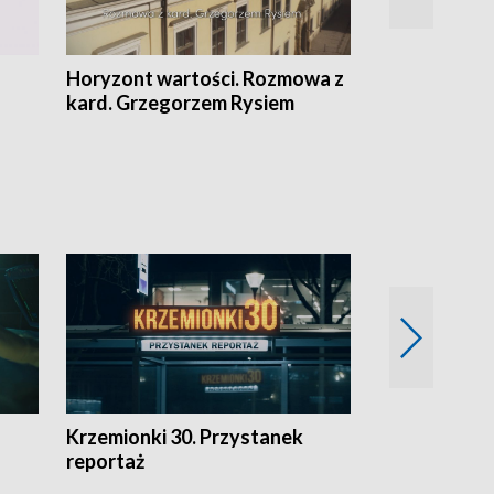
Horyzont wartości. Rozmowa z
Kulturalnie 
kard. Grzegorzem Rysiem
Krzemionki 30. Przystanek
Kraków - jak
reportaż