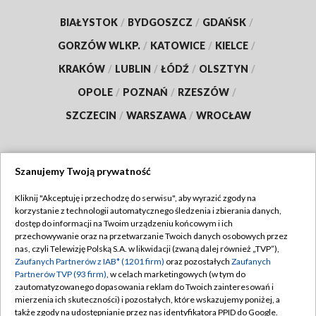
BIAŁYSTOK
/
BYDGOSZCZ
/
GDAŃSK
/
GORZÓW WLKP.
/
KATOWICE
/
KIELCE
/
KRAKÓW
/
LUBLIN
/
ŁÓDŹ
/
OLSZTYN
/
OPOLE
/
POZNAŃ
/
RZESZÓW
/
SZCZECIN
/
WARSZAWA
/
WROCŁAW
Szanujemy Twoją prywatność
Dołącz do nas:
Kliknij "Akceptuję i przechodzę do serwisu", aby wyrazić zgody na
korzystanie z technologii automatycznego śledzenia i zbierania danych,
TVP
dostęp do informacji na Twoim urządzeniu końcowym i ich
Abonament TVP
przechowywanie oraz na przetwarzanie Twoich danych osobowych przez
Regulamin TVP
nas, czyli Telewizję Polską S.A. w likwidacji (zwaną dalej również „TVP”),
Emisja w TVP
Zaufanych Partnerów z IAB* (1201 firm)
oraz pozostałych
Zaufanych
Polityka prywatności
Partnerów TVP (93 firm)
, w celach marketingowych (w tym do
Centrum informacji TVP
Moje zgody
zautomatyzowanego dopasowania reklam do Twoich zainteresowań i
mierzenia ich skuteczności) i pozostałych, które wskazujemy poniżej, a
Naziemna Telewizja Cyfrowa
Pomoc
także zgody na udostępnianie przez nas identyfikatora PPID do Google.