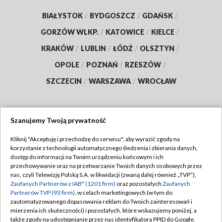
BIAŁYSTOK
/
BYDGOSZCZ
/
GDAŃSK
/
GORZÓW WLKP.
/
KATOWICE
/
KIELCE
/
KRAKÓW
/
LUBLIN
/
ŁÓDŹ
/
OLSZTYN
/
OPOLE
/
POZNAŃ
/
RZESZÓW
/
SZCZECIN
/
WARSZAWA
/
WROCŁAW
Szanujemy Twoją prywatność
Dołącz do nas:
Kliknij "Akceptuję i przechodzę do serwisu", aby wyrazić zgody na
korzystanie z technologii automatycznego śledzenia i zbierania danych,
TVP
dostęp do informacji na Twoim urządzeniu końcowym i ich
Abonament TVP
przechowywanie oraz na przetwarzanie Twoich danych osobowych przez
Regulamin TVP
nas, czyli Telewizję Polską S.A. w likwidacji (zwaną dalej również „TVP”),
Emisja w TVP
Zaufanych Partnerów z IAB* (1201 firm)
oraz pozostałych
Zaufanych
Polityka prywatności
Partnerów TVP (93 firm)
, w celach marketingowych (w tym do
Centrum informacji TVP
Moje zgody
zautomatyzowanego dopasowania reklam do Twoich zainteresowań i
mierzenia ich skuteczności) i pozostałych, które wskazujemy poniżej, a
Naziemna Telewizja Cyfrowa
Pomoc
także zgody na udostępnianie przez nas identyfikatora PPID do Google.