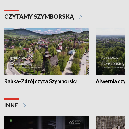
CZYTAMY SZYMBORSKĄ
Rabka-Zdrój czyta Szymborską
Alwernia czy
INNE