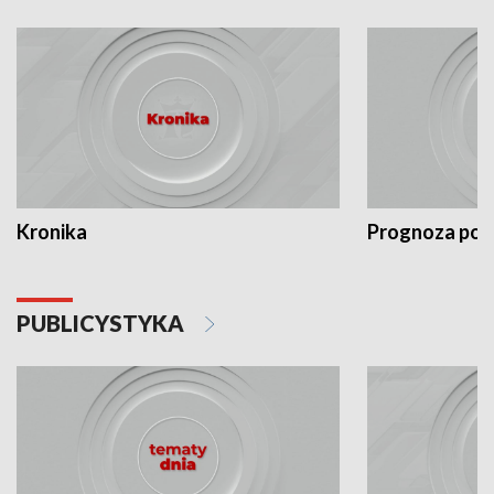
Kronika
Prognoza po
PUBLICYSTYKA