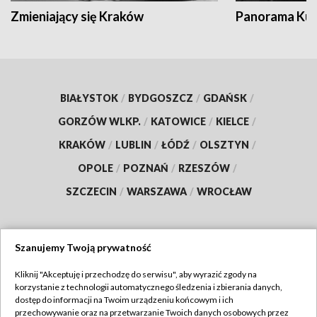
Zmieniający się Kraków
Panorama Kul
BIAŁYSTOK
/
BYDGOSZCZ
/
GDAŃSK
/
GORZÓW WLKP.
/
KATOWICE
/
KIELCE
/
KRAKÓW
/
LUBLIN
/
ŁÓDŹ
/
OLSZTYN
/
OPOLE
/
POZNAŃ
/
RZESZÓW
/
SZCZECIN
/
WARSZAWA
/
WROCŁAW
Szanujemy Twoją prywatność
Dołącz do nas:
Kliknij "Akceptuję i przechodzę do serwisu", aby wyrazić zgody na
korzystanie z technologii automatycznego śledzenia i zbierania danych,
TVP
dostęp do informacji na Twoim urządzeniu końcowym i ich
Abonament TVP
przechowywanie oraz na przetwarzanie Twoich danych osobowych przez
Regulamin TVP