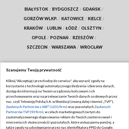
BIAŁYSTOK
/
BYDGOSZCZ
/
GDAŃSK
/
GORZÓW WLKP.
/
KATOWICE
/
KIELCE
/
KRAKÓW
/
LUBLIN
/
ŁÓDŹ
/
OLSZTYN
/
OPOLE
/
POZNAŃ
/
RZESZÓW
/
SZCZECIN
/
WARSZAWA
/
WROCŁAW
Szanujemy Twoją prywatność
Dołącz do nas:
Kliknij "Akceptuję i przechodzę do serwisu", aby wyrazić zgody na
korzystanie z technologii automatycznego śledzenia i zbierania danych,
TVP
dostęp do informacji na Twoim urządzeniu końcowym i ich
Abonament TVP
przechowywanie oraz na przetwarzanie Twoich danych osobowych przez
Regulamin TVP
nas, czyli Telewizję Polską S.A. w likwidacji (zwaną dalej również „TVP”),
Emisja w TVP
Zaufanych Partnerów z IAB* (1201 firm)
oraz pozostałych
Zaufanych
Polityka prywatności
Partnerów TVP (93 firm)
, w celach marketingowych (w tym do
Centrum informacji TVP
Moje zgody
zautomatyzowanego dopasowania reklam do Twoich zainteresowań i
mierzenia ich skuteczności) i pozostałych, które wskazujemy poniżej, a
Naziemna Telewizja Cyfrowa
Pomoc
także zgody na udostępnianie przez nas identyfikatora PPID do Google.