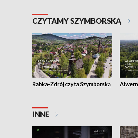
CZYTAMY SZYMBORSKĄ
Rabka-Zdrój czyta Szymborską
Alwern
INNE