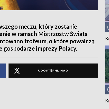
rwszego meczu, który zostanie
enie w ramach Mistrzostw Świata
K
zentowano trofeum, o które powalczą
e gospodarze imprezy Polacy.
UDOSTĘPNIJ NA X
K