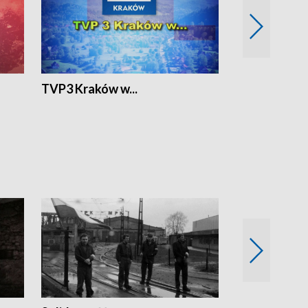
TVP3 Kraków w...
Ślizg