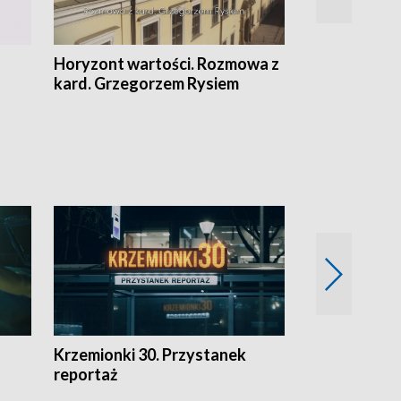
Horyzont wartości. Rozmowa z
Kulturalnie 
kard. Grzegorzem Rysiem
Krzemionki 30. Przystanek
Kraków - jak
reportaż