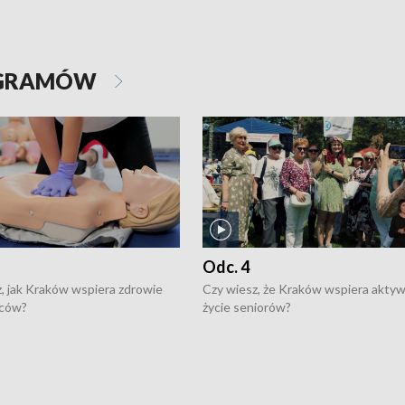
OGRAMÓW
Odc. 4
, jak Kraków wspiera zdrowie
Czy wiesz, że Kraków wspiera akty
ców?
życie seniorów?