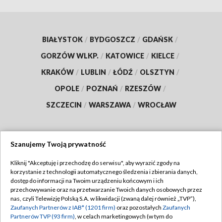
BIAŁYSTOK
/
BYDGOSZCZ
/
GDAŃSK
/
GORZÓW WLKP.
/
KATOWICE
/
KIELCE
/
KRAKÓW
/
LUBLIN
/
ŁÓDŹ
/
OLSZTYN
/
OPOLE
/
POZNAŃ
/
RZESZÓW
/
SZCZECIN
/
WARSZAWA
/
WROCŁAW
Szanujemy Twoją prywatność
Dołącz do nas:
Kliknij "Akceptuję i przechodzę do serwisu", aby wyrazić zgody na
korzystanie z technologii automatycznego śledzenia i zbierania danych,
TVP
dostęp do informacji na Twoim urządzeniu końcowym i ich
Abonament TVP
przechowywanie oraz na przetwarzanie Twoich danych osobowych przez
Regulamin TVP
nas, czyli Telewizję Polską S.A. w likwidacji (zwaną dalej również „TVP”),
Emisja w TVP
Polityka prywatności
Zaufanych Partnerów z IAB* (1201 firm)
oraz pozostałych
Zaufanych
Partnerów TVP (93 firm)
, w celach marketingowych (w tym do
Centrum informacji TVP