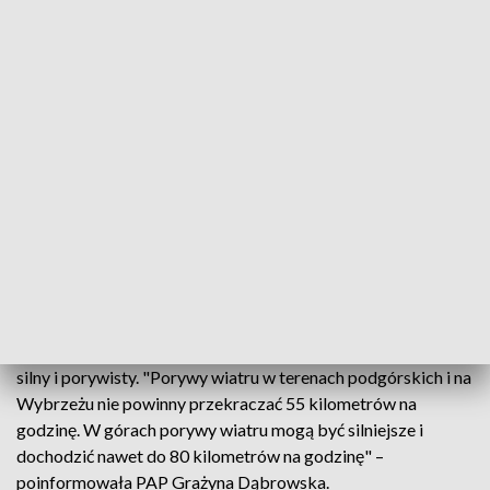
raczej opadów" – dodała Grażyna Dąbrowska.
Maksymalna temperatura w środę wzrośnie, będzie się
wahała w przedziale między 14 a 21 stopni. 14 stopni - w
rejonach podgórskich Karpat i na Suwalszczyźnie. Najcieplej
na Dolnym Śląsku, gdzie synoptycy przewidują temperatury
sięgające 21 stopni.
Wiatr zmieni już swój kierunek zdecydowanie - na
południowo-zachodni, a nawet na południowy. Będzie wiało
już nieco silniej, choć średnią prędkość wiatru synoptycy z
IMGW określają wciąż jako umiarkowaną.
Jedynie na Wybrzeżu i w górach wiatr będzie jeszcze dość
silny i porywisty. "Porywy wiatru w terenach podgórskich i na
Wybrzeżu nie powinny przekraczać 55 kilometrów na
godzinę. W górach porywy wiatru mogą być silniejsze i
dochodzić nawet do 80 kilometrów na godzinę" –
poinformowała PAP Grażyna Dąbrowska.