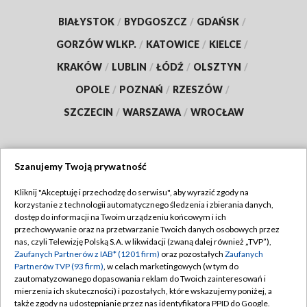
BIAŁYSTOK
/
BYDGOSZCZ
/
GDAŃSK
/
GORZÓW WLKP.
/
KATOWICE
/
KIELCE
/
KRAKÓW
/
LUBLIN
/
ŁÓDŹ
/
OLSZTYN
/
OPOLE
/
POZNAŃ
/
RZESZÓW
/
SZCZECIN
/
WARSZAWA
/
WROCŁAW
Szanujemy Twoją prywatność
Dołącz do nas:
Kliknij "Akceptuję i przechodzę do serwisu", aby wyrazić zgody na
korzystanie z technologii automatycznego śledzenia i zbierania danych,
TVP
dostęp do informacji na Twoim urządzeniu końcowym i ich
Abonament TVP
przechowywanie oraz na przetwarzanie Twoich danych osobowych przez
Regulamin TVP
nas, czyli Telewizję Polską S.A. w likwidacji (zwaną dalej również „TVP”),
Emisja w TVP
Zaufanych Partnerów z IAB* (1201 firm)
oraz pozostałych
Zaufanych
Polityka prywatności
Partnerów TVP (93 firm)
, w celach marketingowych (w tym do
Centrum informacji TVP
Moje zgody
zautomatyzowanego dopasowania reklam do Twoich zainteresowań i
mierzenia ich skuteczności) i pozostałych, które wskazujemy poniżej, a
Naziemna Telewizja Cyfrowa
Pomoc
także zgody na udostępnianie przez nas identyfikatora PPID do Google.