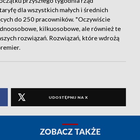
początku przyszłego tygodnia rząd
taryfę dla wszystkich małych i średnich
ających do 250 pracowników. "Oczywiście
jednoosobowe, kilkuosobowe, ale również te
naszych rozwiązań. Rozwiązań, które wdrożą
premier.
UDOSTĘPNIJ NA X
ZOBACZ TAKŻE