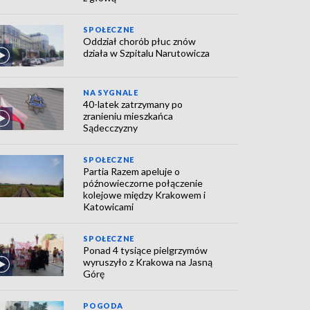
SPOŁECZNE
Oddział chorób płuc znów
działa w Szpitalu Narutowicza
NA SYGNALE
40-latek zatrzymany po
zranieniu mieszkańca
Sądecczyzny
SPOŁECZNE
Partia Razem apeluje o
późnowieczorne połączenie
kolejowe między Krakowem i
Katowicami
SPOŁECZNE
Ponad 4 tysiące pielgrzymów
wyruszyło z Krakowa na Jasną
Górę
POGODA