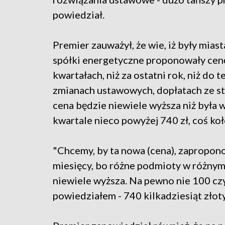
powiedział.
Premier zauważył, że wie, iż były miast
spółki energetyczne proponowały cenę
kwartałach, niż za ostatni rok, niż do t
zmianach ustawowych, dopłatach ze str
cena będzie niewiele wyższa niż była w
kwartale nieco powyżej 740 zł, coś koł
"Chcemy, by ta nowa (cena), zapropono
miesięcy, bo różne podmioty w różnym 
niewiele wyższa. Na pewno nie 100 czy 
powiedziałem - 740 kilkadziesiąt złot