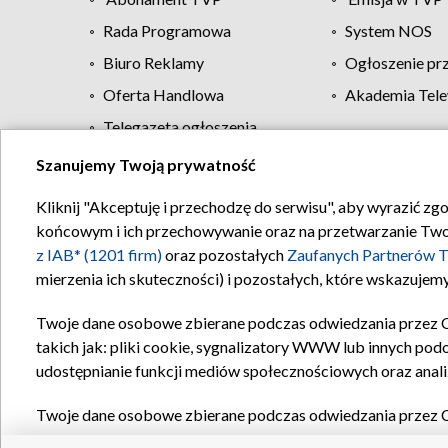
Rada Programowa
System NOS
Biuro Reklamy
Ogłoszenie pr
Oferta Handlowa
Akademia Tele
Telegazeta ogłoszenia
Szanujemy Twoją prywatność
Regulamin TVP
Kliknij "Akceptuję i przechodzę do serwisu", aby wyrazić zg
końcowym i ich przechowywanie oraz na przetwarzanie Twoich
z IAB* (1201 firm)
oraz pozostałych
Zaufanych Partnerów T
mierzenia ich skuteczności) i pozostałych, które wskazujemy
Twoje dane osobowe zbierane podczas odwiedzania przez 
takich jak: pliki cookie, sygnalizatory WWW lub innych pod
udostępnianie funkcji mediów społecznościowych oraz anali
Twoje dane osobowe zbierane podczas odwiedzania przez 
plików cookie, informacje o Twoich wyszukiwaniach w serwi