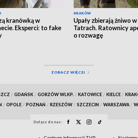
W
KRAKÓW
zą kranówką w
Upały zbierają żniwo w
ecie. Eksperci: to fake
Tatrach. Ratownicy ape
y
o rozwagę
ZOBACZ WIĘCEJ
SZCZ
/
GDAŃSK
/
GORZÓW WLKP.
/
KATOWICE
/
KIELCE
/
KRA
N
/
OPOLE
/
POZNAŃ
/
RZESZÓW
/
SZCZECIN
/
WARSZAWA
/
W
Dołącz do nas:
Centrum informacji TVP
Naziemna