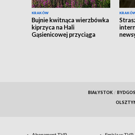
KRAKÓW
KRAKÓ
Bujnie kwitnąca wierzbówka
Stras
kiprzyca na Hali
intern
Gąsienicowej przyciąga
news
tłumy turystów
BIAŁYSTOK
/
BYDGO
OLSZTY
Abonament TVP
Emisja w TVP