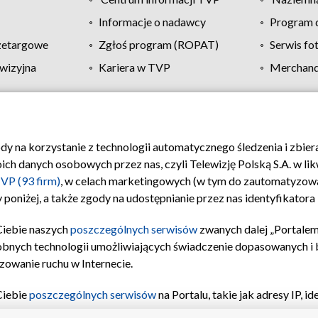
Informacje o nadawcy
Program d
zetargowe
Zgłoś program (ROPAT)
Serwis fo
wizyjna
Kariera w TVP
Merchandi
Polityka prywatności
Moje zgody
Pomoc
Biuro re
ody na korzystanie z technologii automatycznego śledzenia i zbie
 danych osobowych przez nas, czyli Telewizję Polską S.A. w likw
VP (93 firm)
, w celach marketingowych (w tym do zautomatyzow
 poniżej, a także zgody na udostępnianie przez nas identyfikator
Ciebie naszych
poszczególnych serwisów
zwanych dalej „Portalem
obnych technologii umożliwiających świadczenie dopasowanych i be
zowanie ruchu w Internecie.
Ciebie
poszczególnych serwisów
na Portalu, takie jak adresy IP, 
sach Portalu czy historia odwiedzin będą przetwarzane przez TV