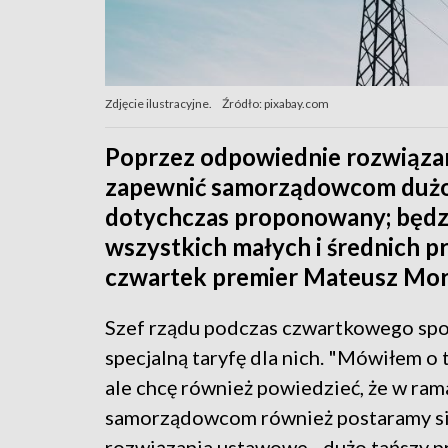
Zdjęcie ilustracyjne.
Źródło: pixabay.com
Poprzez odpowiednie rozwiąza
zapewnić samorządowcom dużo t
dotychczas proponowany; będzie
wszystkich małych i średnich p
czwartek premier Mateusz Mor
Szef rządu podczas czwartkowego sp
specjalną taryfę dla nich. "Mówiłem o t
ale chcę również powiedzieć, że w ra
samorządowcom również postaramy si
rozwiązania ustawowe - dużo tańszy pr