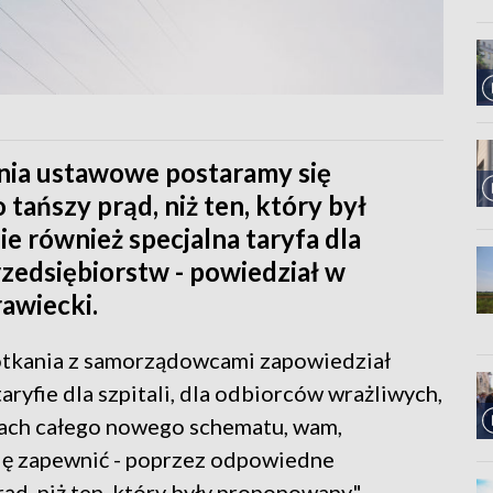
nia ustawowe postaramy się
ańszy prąd, niż ten, który był
 również specjalna taryfa dla
rzedsiębiorstw - powiedział w
awiecki.
otkania z samorządowcami zapowiedział
aryfie dla szpitali, dla odbiorców wrażliwych,
mach całego nowego schematu, wam,
ę zapewnić - poprzez odpowiedne
ąd, niż ten, który były proponowany" -