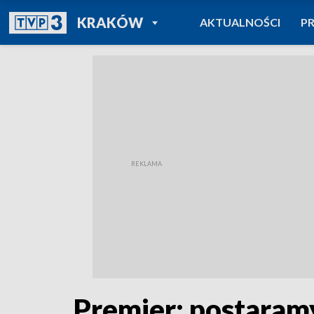
POWRÓT DO
KRAKÓW
AKTUALNOŚCI
P
TVP REGIONY
Premier: postaram