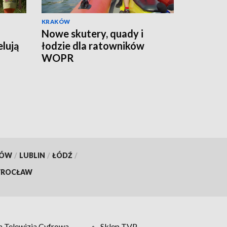
KRAKÓW
Nowe skutery, quady i
lują
łodzie dla ratowników
WOPR
KÓW
/
LUBLIN
/
ŁÓDŹ
/
ROCŁAW
 Telewizja Cyfrowa
Sklep TVP