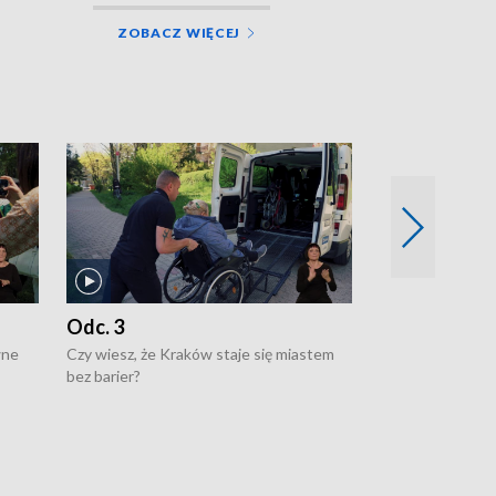
ZOBACZ WIĘCEJ
Odc. 3
Odc. 2
wne
Czy wiesz, że Kraków staje się miastem
Czy wiesz, że Kr
bez barier?
poprawia jakość 