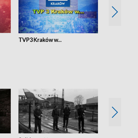
TVP3 Kraków w...
Ślizg