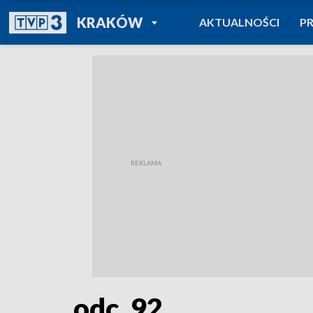
POWRÓT DO
KRAKÓW
AKTUALNOŚCI
P
TVP REGIONY
odc. 92