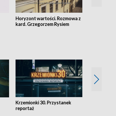
Horyzont wartości. Rozmowa z
Kulturalnie 
kard. Grzegorzem Rysiem
Krzemionki 30. Przystanek
Kraków - jak
reportaż