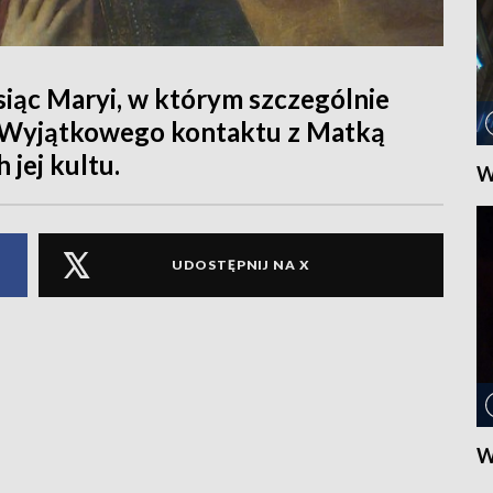
siąc Maryi, w którym szczególnie
. Wyjątkowego kontaktu z Matką
jej kultu.
W
UDOSTĘPNIJ NA X
W