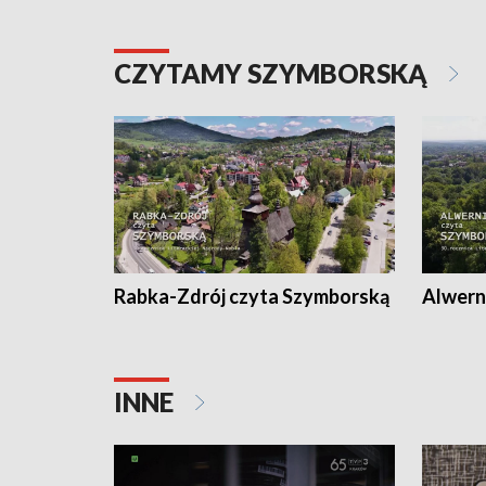
CZYTAMY SZYMBORSKĄ
Rabka-Zdrój czyta Szymborską
Alwern
INNE