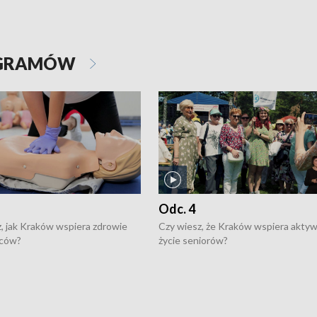
OGRAMÓW
Odc. 4
, jak Kraków wspiera zdrowie
Czy wiesz, że Kraków wspiera akty
ców?
życie seniorów?