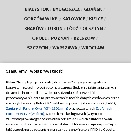
BIAŁYSTOK
/
BYDGOSZCZ
/
GDAŃSK
/
GORZÓW WLKP.
/
KATOWICE
/
KIELCE
/
KRAKÓW
/
LUBLIN
/
ŁÓDŹ
/
OLSZTYN
/
OPOLE
/
POZNAŃ
/
RZESZÓW
/
SZCZECIN
/
WARSZAWA
/
WROCŁAW
Szanujemy Twoją prywatność
Dołącz do nas:
Kliknij "Akceptuję i przechodzę do serwisu", aby wyrazić zgody na
korzystanie z technologii automatycznego śledzenia i zbierania danych,
TVP
dostęp do informacji na Twoim urządzeniu końcowym i ich
Abonament TVP
przechowywanie oraz na przetwarzanie Twoich danych osobowych przez
Regulamin TVP
nas, czyli Telewizję Polską S.A. w likwidacji (zwaną dalej również „TVP”),
Emisja w TVP
Zaufanych Partnerów z IAB* (1201 firm)
oraz pozostałych
Zaufanych
Polityka prywatności
Partnerów TVP (93 firm)
, w celach marketingowych (w tym do
Centrum informacji TVP
Moje zgody
zautomatyzowanego dopasowania reklam do Twoich zainteresowań i
mierzenia ich skuteczności) i pozostałych, które wskazujemy poniżej, a
Naziemna Telewizja Cyfrowa
Pomoc
także zgody na udostępnianie przez nas identyfikatora PPID do Google.