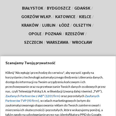
BIAŁYSTOK
/
BYDGOSZCZ
/
GDAŃSK
/
GORZÓW WLKP.
/
KATOWICE
/
KIELCE
/
KRAKÓW
/
LUBLIN
/
ŁÓDŹ
/
OLSZTYN
/
OPOLE
/
POZNAŃ
/
RZESZÓW
/
SZCZECIN
/
WARSZAWA
/
WROCŁAW
Szanujemy Twoją prywatność
Dołącz do nas:
Kliknij "Akceptuję i przechodzę do serwisu", aby wyrazić zgody na
korzystanie z technologii automatycznego śledzenia i zbierania danych,
TVP
dostęp do informacji na Twoim urządzeniu końcowym i ich
Abonament TVP
przechowywanie oraz na przetwarzanie Twoich danych osobowych przez
Regulamin TVP
nas, czyli Telewizję Polską S.A. w likwidacji (zwaną dalej również „TVP”),
Emisja w TVP
Zaufanych Partnerów z IAB* (1201 firm)
oraz pozostałych
Zaufanych
Polityka prywatności
Partnerów TVP (93 firm)
, w celach marketingowych (w tym do
Centrum informacji TVP
Moje zgody
zautomatyzowanego dopasowania reklam do Twoich zainteresowań i
mierzenia ich skuteczności) i pozostałych, które wskazujemy poniżej, a
Naziemna Telewizja Cyfrowa
Pomoc
także zgody na udostępnianie przez nas identyfikatora PPID do Google.